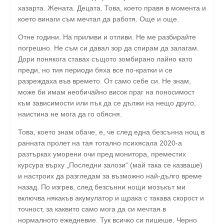
хазарта. Жената. Децата. Това, което правя в момента и
което винаги съм мечтал да работя. Още и още.
Отне години. На приливи и отливи. Не ме разбирайте
погрешно. Не съм си давал зор да спирам да залагам.
Дори понякога ставах същото зомбирано лайно като
преди, но тия периоди бяха все по-кратки и се
разреждаха във времето. От само себе си. Не знам,
може би имам необичайно висок праг на поносимост
към зависимости или пък да се дължи на нещо друго,
наистина не мога да го обясня.
Това, което знам обаче, е, че след една безсънна нощ в
ранната пролет на тая тотално психясала 2020-а
разтърках уморени очи пред монитора, преместих
курсура върху „Последни залози“ (май така се казваше)
и настроих да разгледам за възможно най-дълго време
назад. По изгрев, след безсънни нощи мозъкът ми
включва някакъв акумулатор и щрака с такава скорост и
точност, за каквито само мога да си мечтая в
нормалното ежедневие. Тук всичко си пишеше. Черно