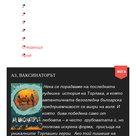
1
2
3
4
5
Следваща
Край
АЗ, ВАКСИНАТОРЪТ
Нека се порадваме на последната
лудешка история на Торлака, в която
автентичната безогледна българска
предприемчивост се вихри на воля. И
която бива победена само от
любовта – в често грубоватата ѝ, но
толкова искрена форма, присъща на
уникалните Торлашки герои. Ако той пишеше на