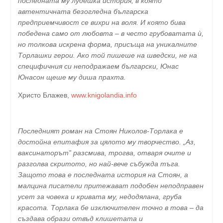
последната му лудешка история, в която
автентичната безогледна българска
предприемчивост се вихри на воля. И която бива
победена само от любовта – в често грубоватата ѝ,
но толкова искрена форма, присъща на уникалните
Торлашки герои. Ако той пишеше на шведски, не на
специфичния си неподражаем български, Юнас
Юнасон щеше му диша прахта.
Христо Блажев,
www.knigolandia.info
Последният роман на Стоян Николов-Торлака е
достойна епитафия за цялото му творчество. „Аз,
ваксинаторът” разсмива, трогва, отваря очите и
разголва скритото, но най-вече събужда тъга.
Защото това е последната история на Стоян, а
малцина писатели притежават подобен неподправен
усет за човека и кривата му, недодялана, груба
красота. Торлака бе изключителен точно в това – да
създава образи отвъд клишетата и