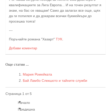
квалификациите за Лига Европа... И на точен резултат я
знам, на бас се хващам! Само да залагах все още, щях
да ги попилея и да докарам всички букмейкъри до
просешка тояга!
---
Поръчайте романа "Хазарт"
ТУК
.
Добави коментар
Още статии ...
Мария Ромейката
Бай Ламбо Слекшото и тайните служби
Страница 1 от 5
Начало
Предишна