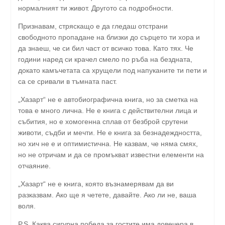
нормалният ти живот. Другото са подробности.
Признавам, стряскащо е да гледаш отстрани
свободното пропадане на близки до сърцето ти хора и
да знаеш, че си бил част от всичко това. Като тях. Че
години наред си крачел смело по ръба на бездната,
докато камъчетата са хрущели под напуканите ти пети и
са се сривали в тъмната паст.
„Хазарт“ не е автобиографична книга, но за сметка на
това е много лична. Не е книга с действителни лица и
събития, но е хомогенна сплав от безброй срутени
животи, съдби и мечти. Не е книга за безнадеждността,
но хич не е и оптимистична. Не казвам, че няма смях,
но не отричам и да се промъкват известни елементи на
отчаяние.
„Хазарт“ не е книга, която възнамерявам да ви
разказвам. Ако ще я четете, давайте. Ако ли не, ваша
воля.
P.S. Каква сигурна победа за гостите има довечера в