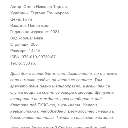
Автор: Стоян Николов-Торлака
Художник: Гергана Грънчарова
Цена: 15 лв.
Издател: Попов мост
Година на издаване: 2021
Вид корица: мека
Страници: 256
Размери: 14х24
ISBN: 978-619-90730-87
Тегло: 350 гр.
Диви дол е вълшебно място. Измислено e, но е и всяко
село и малко градче, за което се сетите. Там
времето тече бавно и еднообразно, а всеки ден се
случва нещо, за което се говори с месеци. Ще чуете
историите по междите, през стоборите, зад
блатото под ТКЗС-то, в кръчмата. Нелепи,
невъзпитани и неподредени. Безмилостно смешни и
баснословно шантави. Такива са разказите за маса.
Иска ви се да сте там? Сред цигарения дим, зад