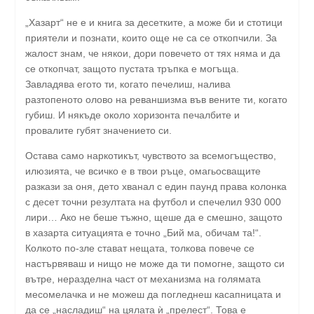
„Хазарт“ не е и книга за десетките, а може би и стотици
приятели и познати, които още не са се откопчили. За
жалост знам, че някои, дори повечето от тях няма и да
се откопчат, защото пустата тръпка е могъща.
Завладява егото ти, когато печелиш, налива
разтопеното олово на реваншизма във вените ти, когато
губиш. И някъде около хоризонта печалбите и
провалите губят значението си.
Остава само наркотикът, чувството за всемогъщество,
илюзията, че всичко е в твои ръце, омагьосващите
разкази за оня, дето хванал с един паунд права колонка
с десет точни резултата на футбол и спечелил 930 000
лири… Ако не беше тъжно, щеше да е смешно, защото
в хазарта ситуацията е точно „Бий мa, обичам тa!“.
Колкото по-зле стават нещата, толкова повече се
настървяваш и нищо не може да ти помогне, защото си
вътре, неразделна част от механизма на голямата
месомелачка и не можеш да погледнеш касапницата и
да се „насладиш“ на цялата ѝ „прелест“. Това е