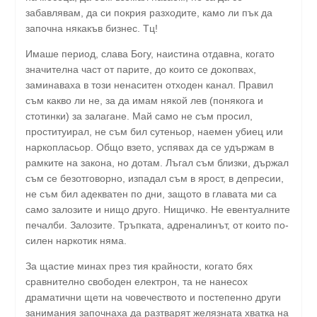
забавлявам, да си покрия разходите, камо ли пък да
започна някакъв бизнес. Тц!
Имаше период, слава Богу, наистина отдавна, когато
значителна част от парите, до които се докопвах,
заминаваха в този ненаситен отходен канал. Правил
съм какво ли не, за да имам някой лев (понякога и
стотинки) за залагане. Май само не съм просил,
проституирал, не съм бил сутеньор, наемен убиец или
наркопласьор. Общо взето, успявах да се удържам в
рамките на закона, но дотам. Лъгал съм близки, държал
съм се безотговорно, изпадал съм в ярост, в депресии,
не съм бил адекватен по дни, защото в главата ми са
само залозите и нищо друго. Нищичко. Не евентуалните
печалби. Залозите. Тръпката, адреналинът, от които по-
силен наркотик няма.
За щастие минах през тия крайности, когато бях
сравнително свободен електрон, та не нанесох
драматични щети на човечеството и постепенно други
занимания започнаха да разтварят желязната хватка на