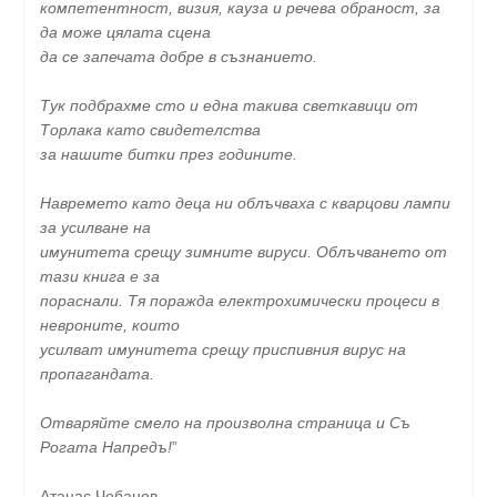
компетентност, визия, кауза и речева обраност, за
да може цялата сцена
да се запечата добре в съзнанието.
Тук подбрахме сто и една такива светкавици от
Торлака като свидетелства
за нашите битки през годините.
Навремето като деца ни облъчваха с кварцови лампи
за усилване на
имунитета срещу зимните вируси. Облъчването от
тази книга е за
пораснали. Тя поражда електрохимически процеси в
невроните, които
усилват имунитета срещу приспивния вирус на
пропагандата.
Отваряйте смело на произволна страница и Съ
Рогата Напредъ!
”
Атанас Чобанов