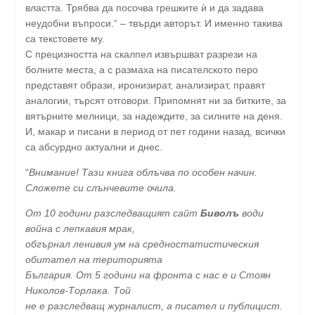
властта. Трябва да посочва грешките ѝ и да задава
неудобни въпроси.“ – твърди авторът. И именно такива
са текстовете му.
С прецизността на скалпел извършват разрези на
болните места, а с размаха на писателското перо
представят образи, иронизират, анализират, правят
аналогии, търсят отговори. Припомнят ни за битките, за
вятърните мелници, за надеждите, за силните на деня.
И, макар и писани в период от пет години назад, всички
са абсурдно актуални и днес.
“
Внимание! Тази книга облъчва по особен начин.
Сложете си слънчевите очила.
От 10 години разследващият сайт
Биволъ
води
война с лепкавия мрак,
обгърнал ленивия ум на средностатистическия
обитател на територията
България. От 5 години на фронта с нас е и Стоян
Николов-Торлака. Той
не е разследващ журналист, а писател и публицист.