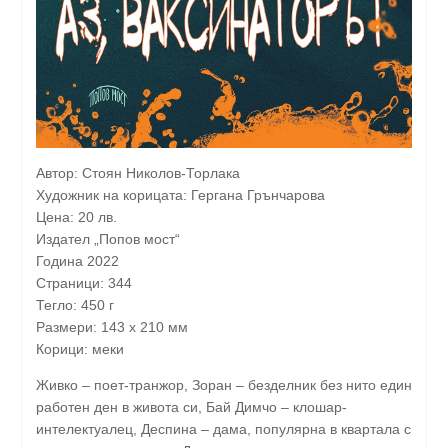
Автор: Стоян Николов-Торлака
Художник на корицата: Гергана Грънчарова
Цена: 20 лв.
Издател „Попов мост“
Година 2022
Страници: 344
Тегло: 450 г
Размери: 143 x 210 мм
Корици: меки
Живко – поет-транжор, Зоран – безделник без нито един
работен ден в живота си, Бай Димчо – клошар-
интелектуалец, Деспина – дама, популярна в квартала с