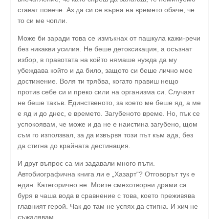
стават повече. Аз да си се върна на времето обаче, че
то си ме чопли.
Може би заради това се измъкнах от пашкула кажи-речи
без никакви усилия. Не беше детоксикация, а осъзнат
избор, в правотата на който нямаше нужда да му
убеждава който и да било, защото си беше лично мое
достижение. Воля ти трябва, когато правиш нещо
против себе си и преко сили на организма си. Случаят
не беше такъв. Единственото, за което ме беше яд, а ме
е яд и до днес, е времето. Загубеното време. Но, пък се
успокоявам, че може и да не е наистина загубено, щом
съм го използвал, за да извървя този път към ада, без
да стигна до крайната дестинация.
И друг въпрос са ми задавали много пъти.
Автобиографична книга ли е „Хазарт“? Отговорът тук е
един. Категорично не. Моите смехотворни драми са
буря в чаша вода в сравнение с това, което преживява
главният герой. Чак до там не успях да стигна. И хич не
съжалявам.