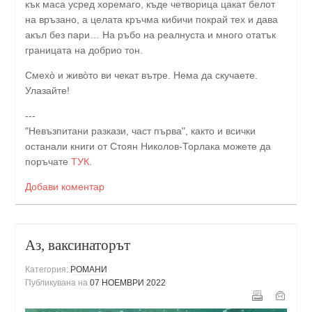
кък маса усред хоремаго, къде четворица цакат белот
на връзано, а целата кръчма кибичи покрай тех и дава
акъл без пари… На ръбо на реалнуста и много отатък
границата на добрио тон.
Смехò и живòтo ви чекат вътре. Нема да скучаете.
Улазайте!
---
"Невъзпитани разкази, част първа", както и всички
останали книги от Стоян Николов-Торлака можете да
поръчате
ТУК
.
Добави коментар
Аз, ваксинаторът
Категория:
РОМАНИ
Публикувана на
07 НОЕМВРИ 2022