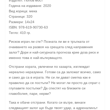
Издател: Попов мост
Година на издаване: 2020
Вид корица: мека
Страници: 320
Размери: 14х24
ISBN: 978-619-90730-63
Тегло: 410 гр.
Рисков играч ли сте? Позната ли ви е тръпката от
очакването на развоя на срещата след направения
залог? Дори и най-сигурната прогноза крие доза риск и
именно това е най-вълнуващото.
Отстрани хората, увлечени по хазарта, изглеждат
нереално неразумни. Готови са да заложат всичко, само
и само да са в играта. Не си ли дават сметка как е
правилно да се постъпи? Не могат ли просто да спрат с
глупавите постъпки? Да спестят на близките си
главоболия, пари, нерви?
Така е обаче отстрани. Когато си вътре, винаги
следващият залог ще бъде твоят удар, а адреналинът