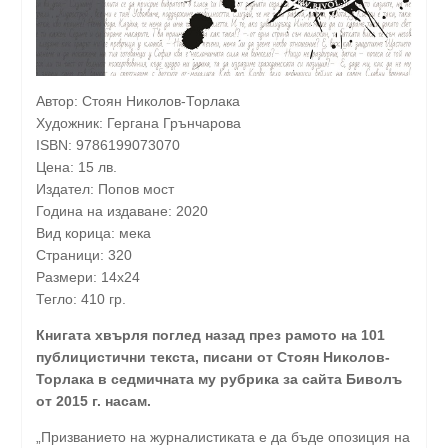
Автор: Стоян Николов-Торлака
Художник: Гергана Грънчарова
ISBN: 9786199073070
Цена: 15 лв.
Издател: Попов мост
Година на издаване: 2020
Вид корица: мека
Страници: 320
Размери: 14х24
Тегло: 410 гр.
Книгата хвърля поглед назад през рамото на 101
публицистични текста, писани от Стоян Николов-
Торлака в седмичната му рубрика за сайта Биволъ
от 2015 г. насам.
„Призванието на журналистиката е да бъде опозиция на