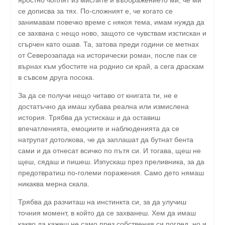
се дописва за тях. По-сложният е, че когато се
занимавам повечко време с някоя тема, имам нужда да
се захвана с нещо ново, защото се чувствам изстискан и
сгърчен като ошав. Та, затова преди години се метнах
от Северозапада на исторически роман, после пак се
върнах към убостите на роднио си край, а сега драскам
в съвсем друга посока.
За да се получи нещо читаво от книгата ти, не е
достатъчно да имаш хубава реална или измислена
история. Трябва да устискаш и да оставиш
впечатленията, емоциите и наблюденията да се
натрупат дотолкова, че да заплашат да бутнат бента
сами и да отнесат всичко по пътя си. И тогава, щеш не
щеш, сядаш и пишеш. Изпускаш през преливника, за да
предотвратиш по-големи поражения. Само дето нямаш
никаква мерна скала.
Трябва да разчиташ на инстинкта си, за да улучиш
точния момент, в който да се захванеш. Хем да имаш
какво да кажеш не само през собствения си поглед, но и