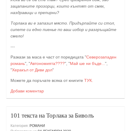
зацапаните прозорци, които кънтят от смях,
наздравици и препирни?
Торлака ви е запазил място. Придърпайте си стол,
сипете си едно пиенье по ваш избор и разгръщайте
смело!
---
Разкази за маса е част от поредицата "
Северозападен
романь
", "
Автономията????
", "
Май ше ни бъде...
",
"
Херакъл от Диви дол
"
Можете да поръчате всяка от книгите
ТУК.
Добави коментар
101 текста на Торлака за Биволъ
Категория:
РОМАНИ