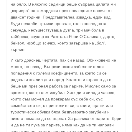
на бяло. В няколко седмици беше събрана цялата ми
„кариера“ на комарджия през последните повече от
двайсет години. Представителна извадка, един вид.
Луди печалби, гръмки провали, гол в последната
секунда, несъществуваща дузпа, три мачбола в
тайбрека, снукър за Ракетата Рони О‘Съливан, дартс,
бейзол, изобщо всичко, което завършва на „бол“,
кърлинг…
И като драснеш чертата, пак си назад. Обикновено не
много, но назад. Въпреки някои забележителни
попадения с големи коефициенти, за които си се
радвал и хвалил дни наред. Колкото и странно да е,
беше ми през оная работа за парите. Мислех само за
времето, което съм изгубил. Хиляди и хиляди часове,
които съм можел да прекарам със себе си, със
семейството си, с приятелите си, с книги, щанги или
туристически обувки бяха безвъзвратно загубени и
никога нямаше да се върнат. За разлика от парите. Дори
и да не ти пука за парите, няма как да не ти направи
впечатление, че като спреш да залагаш, те неминуемо