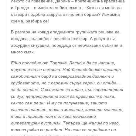
лекото си поведение, Дарина – претенциозна красавица
и Трендо – съмнителен бизнесмен… Какво ли може да
сътвори подобна задруга от нелепи образи? Измамна
схема, разбира се!
В разгара на ковид епидемията групичката решава да
продава „вълшебен“ лечебен еликсир. А резултатът:
абсурдни ситуации, поредица от неочаквани събития и
много смях.
Едно последно от Торлака. Лесно е да се напише,
трудно е да се осмисли. Най-безподобният писател,
самобитният бард на северозападния диалект и
грубоватите, но с огромни сърца герои, си отиде...
за да остане. С всичките си книги, със заразителния
си дух, непреклонната воля да прави всичко така,
както сам реши. И му се получаваше, защото
каквото пишеше, това и мислеше, каквото мислеше,
това и пишеше тоя толкова неочаквано
литературен пустиняк. Тепърва ще жалим по него,
такива рядко се раждат. Но нека се порадваме на