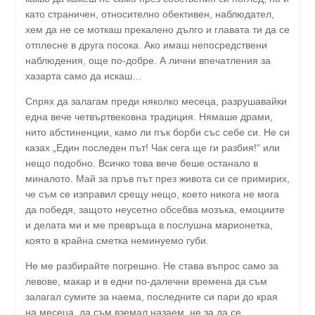
като страничен, относително обективен, наблюдател,
хем да не се моткаш прекалено дълго и главата ти да се
отплесне в друга посока. Ако имаш непосредствени
наблюдения, още по-добре. А лични впечатления за
хазарта само да искаш…
Спрях да залагам преди няколко месеца, разрушавайки
една вече четвъртвековна традиция. Нямаше драми,
нито абстиненции, камо ли пък борби със себе си. Не си
казах „Един последен път! Чак сега ще ги разбия!“ или
нещо подобно. Всичко това вече беше останало в
миналото. Май за пръв път през живота си се примирих,
че съм се изправил срещу нещо, което никога не мога
да победя, защото неусетно обсебва мозъка, емоциите
и делата ми и ме превръща в послушна марионетка,
която в крайна сметка неминуемо губи.
Не ме разбирайте погрешно. Не става въпрос само за
левове, макар и в едни по-далечни времена да съм
залагал сумите за наема, последните си пари до края
на месеца, да съм вземал назаем, не за да се