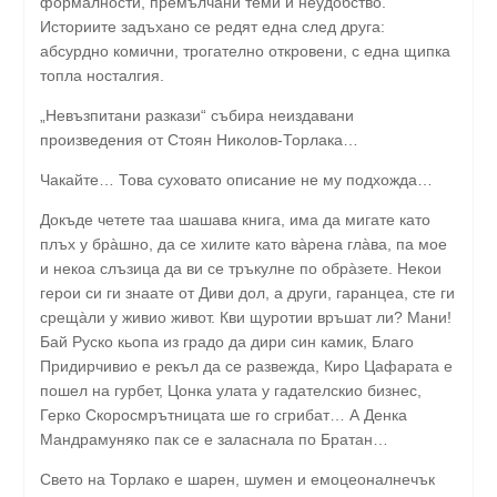
формалности, премълчани теми и неудобство.
Историите задъхано се редят една след друга:
абсурдно комични, трогателно откровени, с една щипка
топла носталгия.
„Невъзпитани разкази“ събира неиздавани
произведения от Стоян Николов-Торлака…
Чакайте… Това суховато описание не му подхожда…
Докъде четете таа шашава книга, има да мигате като
плъх у брàшно, да се хилите като вàрена глàва, па мое
и некоа слъзица да ви се тръкулне по обрàзете. Некои
герои си ги знаате от Диви дол, а други, гаранцеа, сте ги
срещàли у живио живот. Кви щуротии връшат ли? Мани!
Бай Руско кьопа из градо да дири син камик, Благо
Придирчивио е рекъл да се развежда, Киро Цафарата е
пошел на гурбет, Цонка улата у гадателскио бизнес,
Герко Скоросмрътницата ше го сгрибат… А Денка
Мандрамуняко пак се е заласнала по Братан…
Свето на Торлако е шарен, шумен и емоцеоналнечък