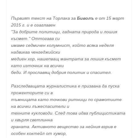
Първият текст на Торлака за
Биволъ
е от 15 март
2015 г. и е озаглавен
"За добрите политици, гадната природа и лошия
късмет." Оттогава си
имаме седмичен колумнист, който всяка неделя
надвиква ченгеджийски
медиен хор, нашепващ мантрата за лошия късмет
като източник на всички
беди. И прославящ добрия политик и спасител.
Разследващата журналистика е призвана да пуска
прожекторите си в
тъмницата като точкови ритници по срамотиите
на всички лъжеспасители и
техните кукловоди. След това идва публицистиката
и хвърля светлинна
граната. Активното вещество за нейния взрив е
особен коктейл от хумор,