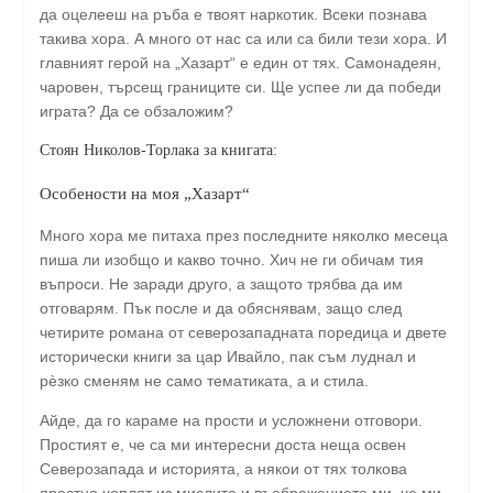
да оцелееш на ръба е твоят наркотик. Всеки познава
такива хора. А много от нас са или са били тези хора. И
главният герой на „Хазарт“ е един от тях. Самонадеян,
чаровен, търсещ границите си. Ще успее ли да победи
играта? Да се обзаложим?
Стоян Николов-Торлака за книгата:
Особености на моя „Хазарт“
Много хора ме питаха през последните няколко месеца
пиша ли изобщо и какво точно. Хич не ги обичам тия
въпроси. Не заради друго, а защото трябва да им
отговарям. Пък после и да обяснявам, защо след
четирите романа от северозападната поредица и двете
исторически книги за цар Ивайло, пак съм луднал и
рèзко сменям не само тематиката, а и стила.
Айде, да го караме на прости и усложнени отговори.
Простият е, че са ми интересни доста неща освен
Северозапада и историята, а някои от тях толкова
яростно чоплят из мислите и въображението ми, че ми