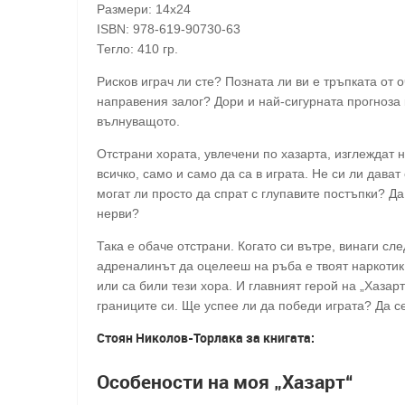
Размери: 14х24
ISBN: 978-619-90730-63
Тегло: 410 гр.
Рисков играч ли сте? Позната ли ви е тръпката от 
направения залог? Дори и най-сигурната прогноза 
вълнуващото.
Отстрани хората, увлечени по хазарта, изглеждат 
всичко, само и само да са в играта. Не си ли дава
могат ли просто да спрат с глупавите постъпки? Да
нерви?
Така е обаче отстрани. Когато си вътре, винаги сл
адреналинът да оцелееш на ръба е твоят наркотик.
или са били тези хора. И главният герой на „Хазар
границите си. Ще успее ли да победи играта? Да 
Стоян Николов-Торлака за книгата:
Особености на моя „Хазарт“