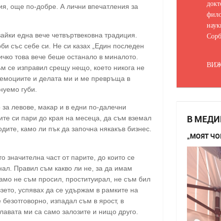
докт
я, още по-добре. А лични впечатления за
фило
наук
айки една вече четвъртвековна традиция.
Сорб
би със себе си. Не си казах „Един последен
сичко това вече беше останало в миналото.
ВИЖ
ъм се изправил срещу нещо, което никога не
 емоциите и делата ми и ме превръща в
нуемо губи.
 за левове, макар и в едни по-далечни
В МЕДИ
ите си пари до края на месеца, да съм вземал
одите, камо ли пък да започна някакъв бизнес.
„МОЯТ ЧО
о значителна част от парите, до които се
нал. Правил съм какво ли не, за да имам
само не съм просил, проституирал, не съм бил
зето, успявах да се удържам в рамките на
 безотговорно, изпадал съм в ярост, в
главата ми са само залозите и нищо друго.