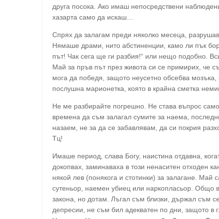
друга посока. Ако имаш непосредствени наблюдени
хазарта само да искаш…
Спрях да залагам преди няколко месеца, разрушав
Нямаше драми, нито абстиненции, камо ли пък бор
път! Чак сега ще ги разбия!“ или нещо подобно. В
Май за пръв път през живота си се примирих, че с
мога да победя, защото неусетно обсебва мозъка,
послушна марионетка, която в крайна сметка неми
Не ме разбирайте погрешно. Не става въпрос само
времена да съм залагал сумите за наема, последн
назаем, не за да се забавлявам, да си покрия разх
Тц!
Имаше период, слава Богу, наистина отдавна, когат
докопвах, заминаваха в този ненаситен отходен ка
някой лев (понякога и стотинки) за залагане. Май 
сутеньор, наемен убиец или наркопласьор. Общо в
закона, но дотам. Лъгал съм близки, държал съм се
депресии, не съм бил адекватен по дни, защото в 