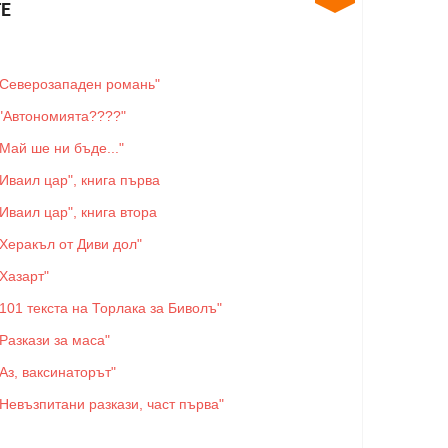
Е
"Северозападен романь"
"Автономията????"
"Май ше ни бъде..."
"Иваил цар", книга първа
"Иваил цар", книга втора
"Херакъл от Диви дол"
"Хазарт"
"101 текста на Торлака за Биволъ"
"Разкази за маса"
"Аз, ваксинаторът"
"Невъзпитани разкази, част първа"