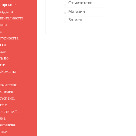
От читатели
торски е
ъздал и
Магазин
твителността
За мен
нази
а.
гурността,
о са
щали
та по
ите
.
Романът
ючително
кателен,
съспенс,
се с
олствие.
”,
яна
асилева-
нже,