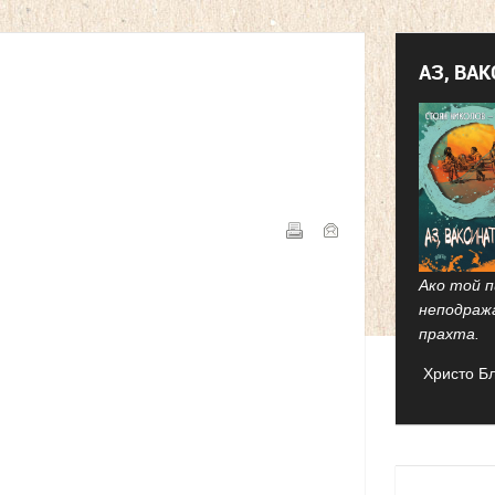
АЗ, ВА
Ако той п
неподраж
прахта.
Христо Б