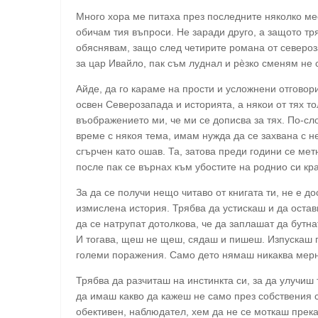
Много хора ме питаха през последните няколко мес
обичам тия въпроси. Не заради друго, а защото тр
обяснявам, защо след четирите романа от североз
за цар Ивайло, пак съм луднал и рèзко сменям не с
Айде, да го караме на прости и усложнени отговор
освен Северозапада и историята, а някои от тях т
въображението ми, че ми се дописва за тях. По-сл
време с някоя тема, имам нужда да се захвана с н
сгърчен като ошав. Та, затова преди години се ме
после пак се върнах към убостите на роднио си кра
За да се получи нещо читаво от книгата ти, не е 
измислена история. Трябва да устискаш и да оста
да се натрупат дотолкова, че да заплашат да бутна
И тогава, щеш не щеш, сядаш и пишеш. Изпускаш п
големи поражения. Само дето нямаш никаква мерн
Трябва да разчиташ на инстинкта си, за да улучиш 
да имаш какво да кажеш не само през собствения с
обективен, наблюдател, хем да не се моткаш прека