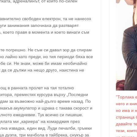
ката, адреналинът, от които по-силен
равнително свободен електрон, та не нанесох
уги занимания започнаха да разтварят
, което правя в момента и което винаги съм
йте погрешно. Не съм си давал зор да спирам
о лайно като преди, но тия периоди бяха все
себе си. Не знам, може би имам необичайно
 да се дължи на нещо друго, наистина не
нощ в ранната пролет на тая тотално
итора, преместих курсура върху „Последни
"Торлака 
ледам за възможно най-дълго време назад. По
него и кн
какъв акумулатор и щрака с такава скорост и
но има и 
малното ежедневие. Тук всичко си пишеше.
страница 
ялата ми „кариера“ на комарджия през
давайте т
лна извадка, един вид. Луди печалби, гръмки
тези, коит
а дузпа, три мачбола в тайбрека, снукър за