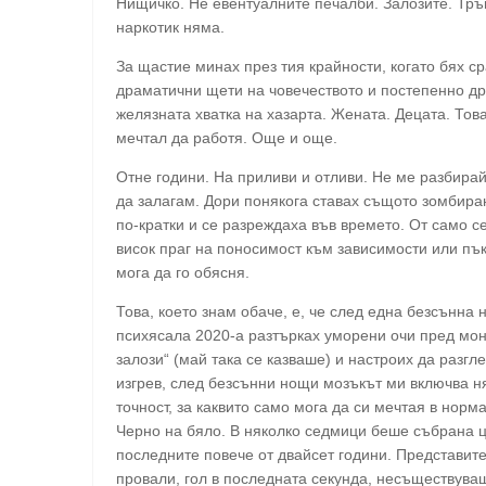
Нищичко. Не евентуалните печалби. Залозите. Тръп
наркотик няма.
За щастие минах през тия крайности, когато бях с
драматични щети на човечеството и постепенно др
желязната хватка на хазарта. Жената. Децата. Това
мечтал да работя. Още и още.
Отне години. На приливи и отливи. Не ме разбира
да залагам. Дори понякога ставах същото зомбиран
по-кратки и се разреждаха във времето. От само 
висок праг на поносимост към зависимости или пък
мога да го обясня.
Това, което знам обаче, е, че след една безсънна 
психясала 2020-а разтърках уморени очи пред мон
залози“ (май така се казваше) и настроих да разг
изгрев, след безсънни нощи мозъкът ми включва ня
точност, за каквито само мога да си мечтая в нор
Черно на бяло. В няколко седмици беше събрана ц
последните повече от двайсет години. Представите
провали, гол в последната секунда, несъществуващ