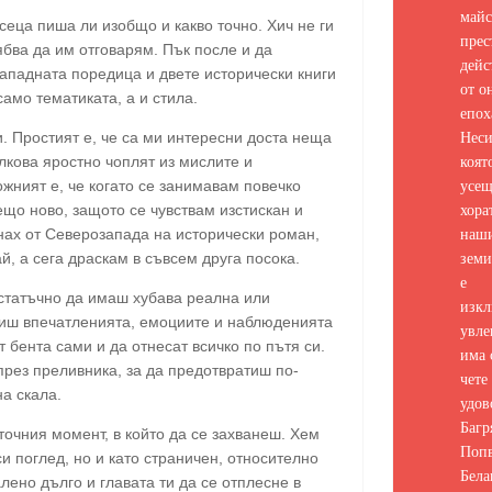
майс
еца пиша ли изобщо и какво точно. Хич не ги
прес
ябва да им отговарям. Пък после и да
дейс
ападната поредица и двете исторически книги
от о
амо тематиката, а и стила.
епох
Неси
и. Простият е, че са ми интересни доста неща
коят
олкова яростно чоплят из мислите и
усе
ожният е, че когато се занимавам повечко
хора
ещо ново, защото се чувствам изстискан и
наш
тнах от Северозапада на исторически роман,
земи
й, а сега драскам в съвсем друга посока.
е
достатъчно да имаш хубава реална или
изкл
виш впечатленията, емоциите и наблюденията
увле
т бента сами и да отнесат всичко по пътя си.
има 
рез преливника, за да предотвратиш по-
чете 
а скала.
удов
Багр
точния момент, в който да се захванеш. Хем
Попв
и поглед, но и като страничен, относително
Бела
лено дълго и главата ти да се отплесне в