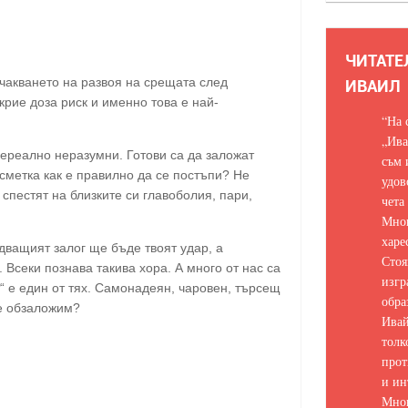
ЧИТАТЕ
очакването на развоя на срещата след
ИВАИЛ
крие доза риск и именно това е най-
“На 
„Ива
нереално неразумни. Готови са да заложат
съм 
т сметка как е правилно да се постъпи? Не
удов
 спестят на близките си главоболия, пари,
чета
Мно
харе
едващият залог ще бъде твоят удар, а
Стоя
 Всеки познава такива хора. А много от нас са
изгр
т“ е един от тях. Самонадеян, чаровен, търсещ
обра
се обзаложим?
Ивай
толк
прот
и ин
Мно