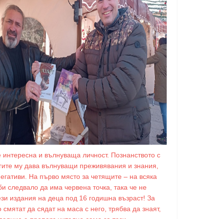
е интересна и вълнуваща личност. Познанството с
игите му дава вълнуващи преживявания и знания,
негативи. На първо място за четящите – на всяка
би следвало да има червена точка, така че не
ези издания на деца под 16 годишна възраст! За
о смятат да сядат на маса с него, трябва да знаят,