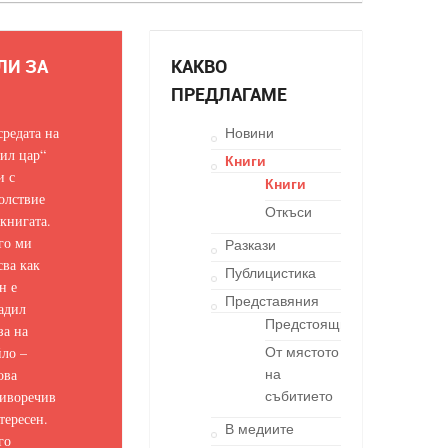
ЛИ ЗА
КАКВО
ПРЕДЛАГАМЕ
средата на
Новини
ил цар“
Книги
и с
Книги
олствие
Откъси
 книгата.
го ми
Разкази
сва как
Публицистика
н е
Представяния
адил
Предстоящи
за на
ло –
От мястото
ова
на
иворечив
събитието
тересен.
В медиите
го