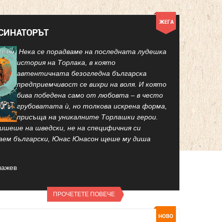
КСИНАТОРЪТ
Нека се порадваме на последната лудешка
история на Торлака, в която
автентичната безогледна българска
предприемчивост се вихри на воля. И която
бива победена само от любовта – в често
грубоватата ѝ, но толкова искрена форма,
присъща на уникалните Торлашки герои.
ишеше на шведски, не на специфичния си
аем български, Юнас Юнасон щеше му диша
лажев
ПРОЧЕТЕТЕ ПОВЕЧЕ