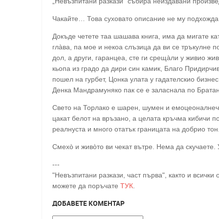
„Невъзпитани разкази“ събира неиздавани произв
Чакайте… Това суховато описание не му подхожд
Докъде четете таа шашава книга, има да мигате ка
глàва, па мое и некоа слъзица да ви се тръкулне п
дол, а други, гаранцеа, сте ги срещàли у живио жи
кьопа из градо да дири син камик, Благо Придирч
пошел на гурбет, Цонка улата у гадателскио бизне
Денка Мандрамуняко пак се е заласнала по Брат
Свето на Торлако е шарен, шумен и емоцеоналнечъ
цакат белот на връзано, а целата кръчма кибичи п
реалнуста и много отатък границата на добрио тон
Смехò и живòтo ви чекат вътре. Нема да скучаете. 
---
"Невъзпитани разкази, част първа", както и всички
можете да поръчате
ТУК
.
ДОБАВЕТЕ КОМЕНТАР