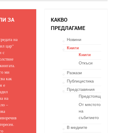
ЛИ ЗА
КАКВО
ПРЕДЛАГАМЕ
средата на
Новини
ил цар“
Книги
и с
Книги
олствие
Откъси
 книгата.
го ми
Разкази
сва как
Публицистика
н е
Представяния
адил
Предстоящи
за на
ло –
От мястото
ова
на
иворечив
събитието
тересен.
В медиите
го