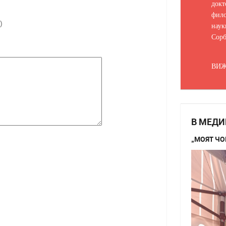
докт
фило
)
наук
Сорб
ВИЖ
В МЕДИ
„МОЯТ ЧО