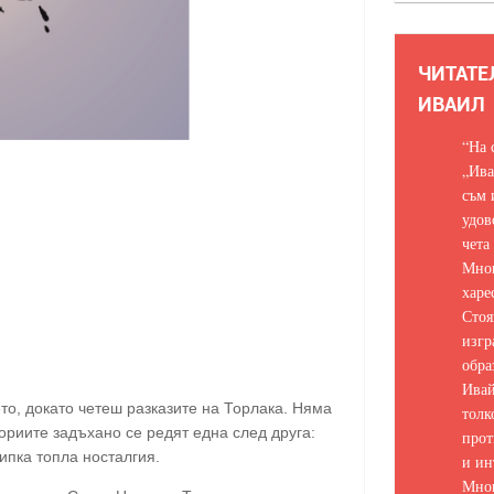
ЧИТАТЕ
ИВАИЛ
“На 
„Ива
съм 
удов
чета
Мно
харе
Стоя
изгр
обра
Ивай
то, докато четеш разказите на Торлака. Няма
толк
риите задъхано се редят една след друга:
прот
ипка топла носталгия.
и ин
Мно