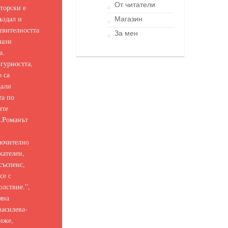
От читатели
торски е
ъздал и
Магазин
твителността
За мен
нази
а.
гурността,
о са
щали
та по
ите
.
Романът
ючително
кателен,
съспенс,
се с
олствие.
”,
яна
асилева-
нже,