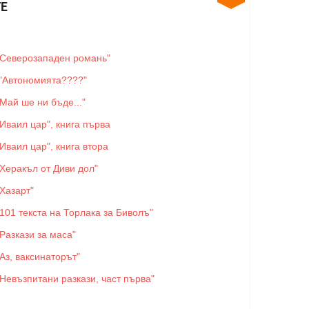
Е
"Северозападен романь"
"Автономията????"
"Май ше ни бъде..."
"Иваил цар", книга първа
"Иваил цар", книга втора
"Херакъл от Диви дол"
"Хазарт"
"101 текста на Торлака за Биволъ"
"Разкази за маса"
"Аз, ваксинаторът"
"Невъзпитани разкази, част първа"