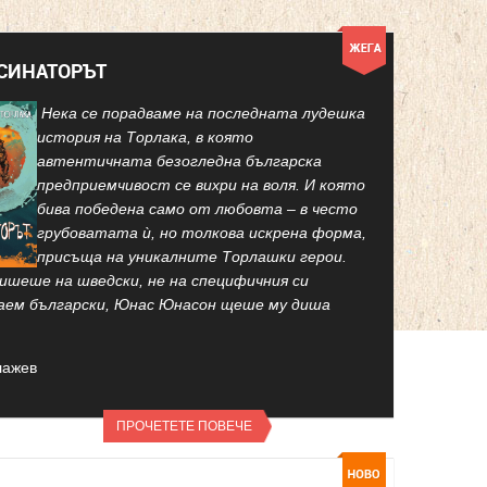
КСИНАТОРЪТ
Нека се порадваме на последната лудешка
история на Торлака, в която
автентичната безогледна българска
предприемчивост се вихри на воля. И която
бива победена само от любовта – в често
грубоватата ѝ, но толкова искрена форма,
присъща на уникалните Торлашки герои.
ишеше на шведски, не на специфичния си
аем български, Юнас Юнасон щеше му диша
лажев
ПРОЧЕТЕТЕ ПОВЕЧЕ