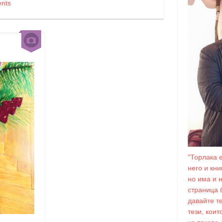
nts
"Торлака 
него и кн
но има и 
страница 
давайте т
тези, коит