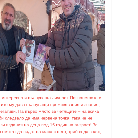
е интересна и вълнуваща личност. Познанството с
игите му дава вълнуващи преживявания и знания,
негативи. На първо място за четящите – на всяка
би следвало да има червена точка, така че не
ези издания на деца под 16 годишна възраст! За
о смятат да сядат на маса с него, трябва да знаят,