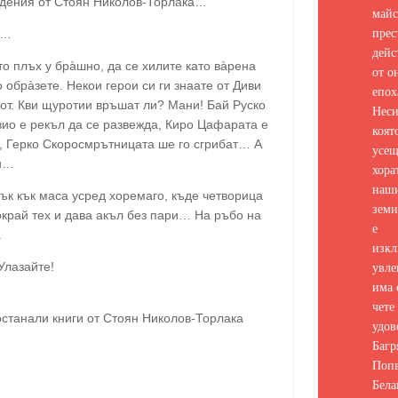
едения от Стоян Николов-Торлака…
майс
прес
а…
дейс
то плъх у брàшно, да се хилите като вàрена
от о
о обрàзете. Некои герои си ги знаате от Диви
епох
вот. Кви щуротии връшат ли? Мани! Бай Руско
Неси
ивио е рекъл да се развежда, Киро Цафарата е
коят
с, Герко Скоросмрътницата ше го сгрибат… А
усе
ан…
хора
наш
к кък маса усред хоремаго, къде четворица
земи
окрай тех и дава акъл без пари… На ръбо на
е
.
изкл
увле
Улазайте!
има 
чете 
 останали книги от Стоян Николов-Торлака
удов
Багр
Попв
Бела