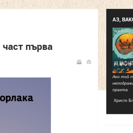
АЗ, ВА
 част първа
Ако той п
неподраж
прахта.
Христо Б