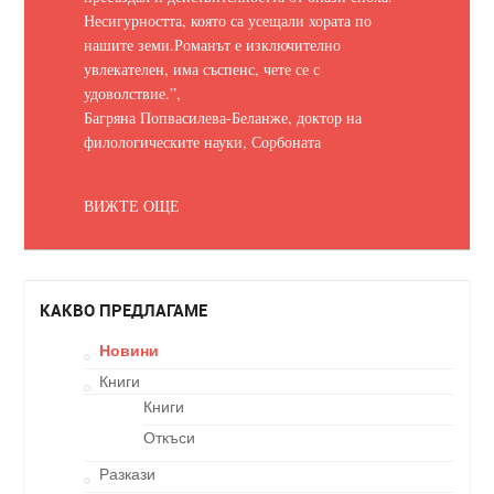
Несигурността, която са усещали хората по
нашите земи.
Романът е изключително
увлекателен, има съспенс, чете се с
удоволствие.
”,
Багряна Попвасилева-Беланже, доктор на
филологическите науки, Сорбоната
ВИЖТЕ ОЩЕ
КАКВО ПРЕДЛАГАМЕ
Новини
Книги
Книги
Откъси
Разкази