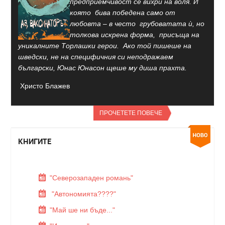
предприемчивост се вихри на воля. И
която бива победена само от
любовта – в често грубоватата ѝ, но
толкова искрена форма, присъща на
уникалните Торлашки герои. Ако той пишеше на
шведски, не на специфичния си неподражаем
български, Юнас Юнасон щеше му диша прахта.
Христо Блажев
ПРОЧЕТЕТЕ ПОВЕЧЕ
КНИГИТЕ
"Северозападен романь"
"Автономията????"
"Май ше ни бъде..."