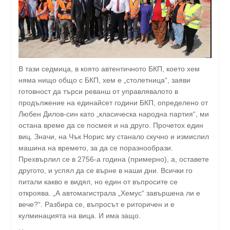
В тази седмица, в която автентичното БКП, което хем
няма нищо общо с БКП, хем е „столетница“, заяви
готовност да търси реванш от управлявалото в
продължение на единайсет години БКП, определено от
Любен Дилов-син като „класическа народна партия“, ми
остана време да се посмея и на друго. Прочетох един
виц. Значи, на Чък Норис му станало скучно и измислил
машина на времето, за да се поразнообрази.
Прехвърлил се в 2756-а година (примерно), а, оставете
другото, и успял да се върне в наши дни. Всички го
питали какво е видял, но един от въпросите се
откроява. „А автомагистрала „Хемус“ завършена ли е
вече?“. Разбира се, въпросът е риторичен и е
кулминацията на вица. И има защо.