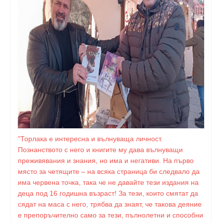
"Торлака е интересна и вълнуваща личност.
Познанството с него и книгите му дава вълнуващи
преживявания и знания, но има и негативи. На първо
място за четящите – на всяка страница би следвало да
има червена точка, така че не давайте тези издания на
деца под 16 годишна възраст! За тези, които смятат да
сядат на маса с него, трябва да знаят, че такова деяние
е препоръчително само за тези, пълнолетни и способни