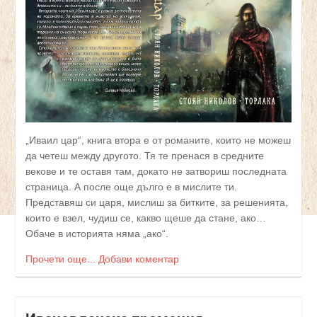
„Иваил цар“, книга втора е от романите, които не можеш
да четеш между другото. Тя те пренася в средните
векове и те оставя там, докато не затвориш последната
страница. А после още дълго е в мислите ти.
Представяш си царя, мислиш за битките, за решенията,
които е взел, чудиш се, какво щеше да стане, ако…
Обаче в историята няма „ако“.
Прочети още...
Добави коментар