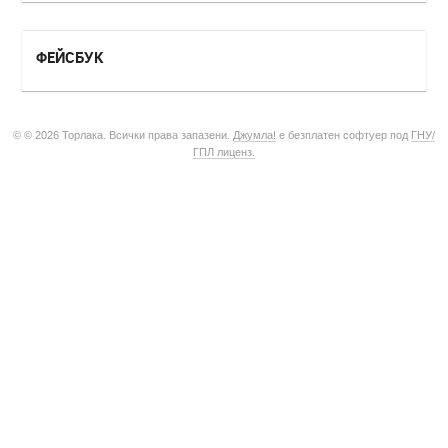
ФЕЙСБУК
© © 2026 Торлака. Всички права запазени.
Джумла!
е безплатен софтуер под
ГНУ/
ГПЛ лиценз.