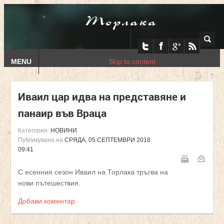
Торлака
MENU
Skip to content
Иваил цар идва на представяне и
панаир във Враца
Категория:
НОВИНИ
Публикувана на
СРЯДА, 05 СЕПТЕМВРИ 2018
09:41
С есенния сезон Иваил на Торлака тръгва на
нови пътешествия.
Добави коментар