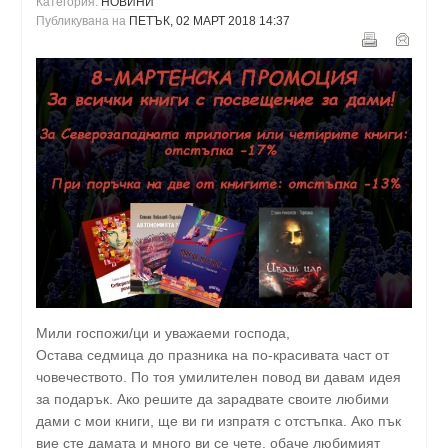
Категория:
НОВИНИ
Публикувана на
ПЕТЪК, 02 МАРТ 2018 14:37
Мили госпожи/ци и уважаеми господа,
Остава седмица до празника на по-красивата част от
човечеството. По тоя умилителен повод ви давам идея
за подарък. Ако решите да зарадвате своите любими
дами с мои книги, ще ви ги изпратя с отстъпка. Ако пък
вие сте дамата и много ви се чете, обаче любимият