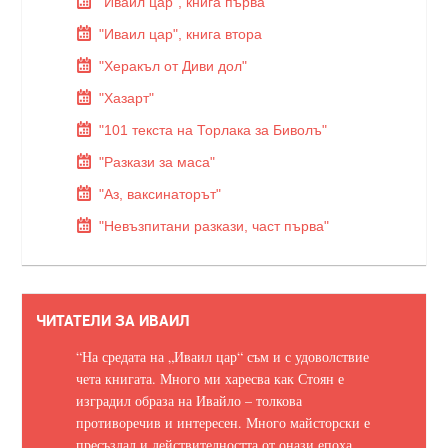
"Иваил цар", книга първа
"Иваил цар", книга втора
"Херакъл от Диви дол"
"Хазарт"
"101 текста на Торлака за Биволъ"
"Разкази за маса"
"Аз, ваксинаторът"
"Невъзпитани разкази, част първа"
ЧИТАТЕЛИ ЗА ИВАИЛ
“На средата на „Иваил цар“ съм и с удоволствие
чета книгата. Много ми харесва как Стоян е
изградил образа на Ивайло – толкова
противоречив и интересен. Много майсторски е
пресъздал и действителността от онази епоха.