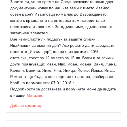
Знаете ли, че по време на Средновековието няма друг
документиран човек по нашите земи с името Ивайло
освен царя? Ивайловци няма чак до Възраждането,
когато с връщането на интереса към историята се
преоткрива и това име. Загадъчно име, вдъхновено от
загадъчен владетел.
Вие измислихте ли подарък за вашите близки
Ивайловци за имения ден? Ако решите да ги зарадвате
с книгата „Иваил цар“, ще ви я изпратим с 20%
отстъпка, тоест за 12 вместо за 15 лв. Важи и за всички
други празнува
щи: Иван, Иво, Йоан, Йоана, Ваня, Жана,
Калоян, Ванина, Янко, Яни, Яница, Йонко, Йовко, Ина...
Романът ще бъде с посвещение от автора, разбира се.
Край на промоцията: 07.01.2018 г.
Подробности за доставката и поръчката може да видите
в нашия
Магазин
.
Добави коментар