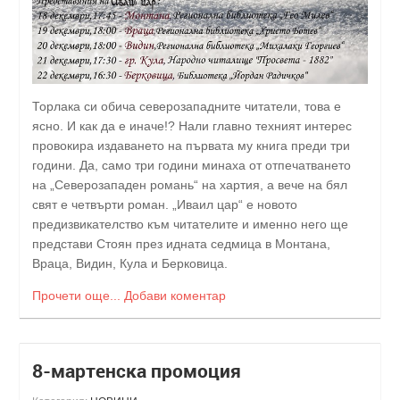
Торлака си обича северозападните читатели, това е
ясно. И как да е иначе!? Нали главно техният интерес
провокира издаването на първата му книга преди три
години. Да, само три години минаха от отпечатването
на „Северозападен романь“ на хартия, а вече на бял
свят е четвърти роман. „Иваил цар“ е новото
предизвикателство към читателите и именно него ще
представи Стоян през идната седмица в Монтана,
Враца, Видин, Кула и Берковица.
Прочети още...
Добави коментар
8-мартенска промоция