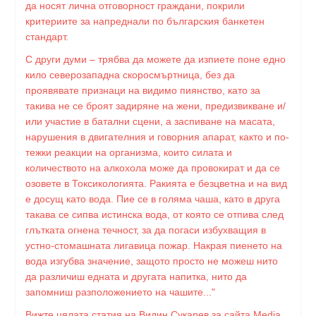
да носят лична отговорност граждани, покрили
критериите за напреднали по българския банкетен
стандарт.
С други думи – трябва да можете да изпиете поне едно
кило северозападна скоросмъртница, без да
проявявате признаци на видимо пиянство, като за
такива не се броят задиряне на жени, предизвикване и/
или участие в батални сцени, а заспиване на масата,
нарушения в двигателния и говорния апарат, както и по-
тежки реакции на организма, които силата и
количеството на алкохола може да провокират и да се
озовете в Токсикологията. Ракията е безцветна и на вид
е досущ като вода. Пие се в голяма чаша, като в друга
такава се сипва истинска вода, от която се отпива след
глътката огнена течност, за да погаси избухващия в
устно-стомашната лигавица пожар. Накрая пиенето на
вода изгубва значение, защото просто не можеш нито
да различиш едната и другата напитка, нито да
запомниш разположението на чашите..."
Вижте цялата статия на Видин Сукарев за сайта Media