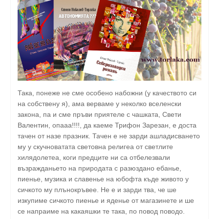
Така, понеже не сме особено набожни (у качеството си
на собствену я), ама верваме у неколко вселенски
закона, па и сме пръви приятеле с чашката, Свети
Валентин, опааа!!!!, да каеме Трифон Зарезан, е доста
тачен от назе празник. Тачен е не зарди ашладисването
му у скучноватата световна религеа от светлите
хилядолетеа, коги предците ни са отбелезвали
възражданьето на природата с разюздано ебанье,
пиенье, музика и славенье на юбофта къде живото у
сичкото му плънокръвее. Не е и зарди тва, че ше
изкупиме сичкото пиенье и яденье от магазинете и ше
се напраиме на какаяшки те така, по повод поводо.