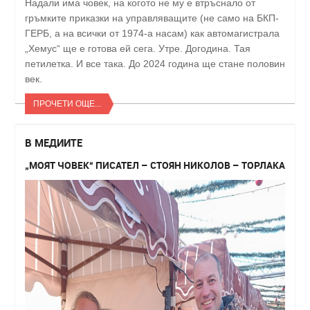
Надали има човек, на когото не му е втръснало от
гръмките приказки на управляващите (не само на БКП-
ГЕРБ, а на всички от 1974-а насам) как автомагистрала
„Хемус“ ще е готова ей сега. Утре. Догодина. Тая
петилетка. И все така. До 2024 година ще стане половин
век.
ПРОЧЕТИ ОЩЕ...
В МЕДИИТЕ
„МОЯТ ЧОВЕК“ ПИСАТЕЛ – СТОЯН НИКОЛОВ – ТОРЛАКА