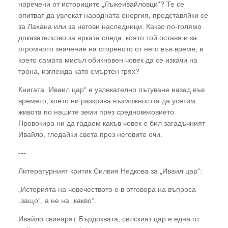
наречени от историците „Лъжеивайловци“? Те се
опитват да увлекат народната енергия, представяйки се
за Лахана или за негови наследници. Какво по-голямо
доказателство за ярката следа, която той оставя и за
огромното значение на стореното от него във време, в
което самата мисъл обикновен човек да се изкачи на
трона, изглежда като смъртен грях?
Книгата „Иваил цар“ е увлекателно пътуване назад във
времето, което ни разкрива възможността да усетим
живота по нашите земи през средновековието.
Провокира ни да гадаем какъв човек е бил загадъчният
Ивайло, гледайки света през неговите очи.
---
Литературният критик Силвия Недкова за „Иваил цар“:
„Историята на човечеството е в отговора на въпроса
„защо“, а не на „какво“.
Ивайло свинарят, Бърдоквата, селският цар е една от