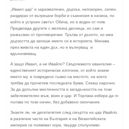
„Иваил цар“ е харизматичен, дързък, непокорен, силен,
раздиран от вътрешни борби и съмнения в начина, по
който е устроен светът. Обича, но е воден от гняв.
Предвожда другите с желязна десница, но сам е
разкъсван от противоречия. Тръгва от дъното, но има
дързостта да запише името си в историята. Минава
през живота на един дъх, но е вълнуващ и
вдъхновяващ.
А защо Иваил, а не Ивайло? Свърлижкото евангелие –
единственият исторически източник, от който знаем
името му, е повредено тъкмо на мястото, на което
трябва да прочетем последната буква. Сякаш нарочно.
За да допълни мистичността и загадъчността на този
забележителен мъж, воин и цар. И Торлака избира да го
ползва по този начин, без добавено окончание.
Знаете ли, че десетилетия след смъртта на цар Ивайло,
в различни части на България и на Византийската
империя се появяват хора, твърде сполучливо