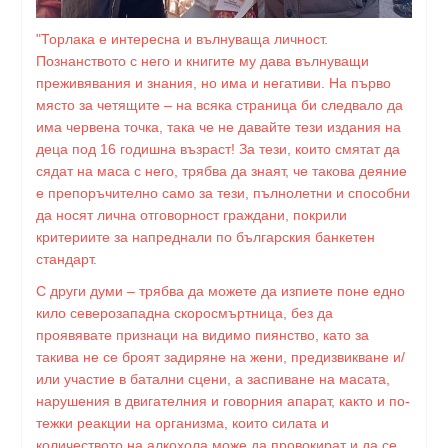
"Торлака е интересна и вълнуваща личност.
Познанството с него и книгите му дава вълнуващи
преживявания и знания, но има и негативи. На първо
място за четящите – на всяка страница би следвало да
има червена точка, така че не давайте тези издания на
деца под 16 годишна възраст! За тези, които смятат да
сядат на маса с него, трябва да знаят, че такова деяние
е препоръчително само за тези, пълнолетни и способни
да носят лична отговорност граждани, покрили
критериите за напреднали по българския банкетен
стандарт.
С други думи – трябва да можете да изпиете поне едно
кило северозападна скоросмъртница, без да
проявявате признаци на видимо пиянство, като за
такива не се броят задиряне на жени, предизвикване и/
или участие в батални сцени, а заспиване на масата,
нарушения в двигателния и говорния апарат, както и по-
тежки реакции на организма, които силата и
количеството на алкохола може да провокират и да се