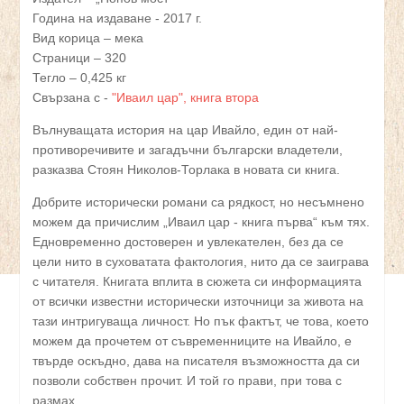
Година на издаване - 2017 г.
Вид корица – мека
Страници – 320
Тегло – 0,425 кг
Свързана с -
"Иваил цар", книга втора
Вълнуващата история на цар Ивайло, един от най-
противоречивите и загадъчни български владетели,
разказва Стоян Николов-Торлака в новата си книга.
Добрите исторически романи са рядкост, но несъмнено
можем да причислим „Иваил цар - книга първа“ към тях.
Едновременно достоверен и увлекателен, без да се
цели нито в суховатата фактология, нито да се заиграва
с читателя. Книгата вплита в сюжета си информацията
от всички известни исторически източници за живота на
тази интригуваща личност. Но пък фактът, че това, което
можем да прочетем от съвременниците на Ивайло, е
твърде оскъдно, дава на писателя възможността да си
позволи собствен прочит. И той го прави, при това с
размах.