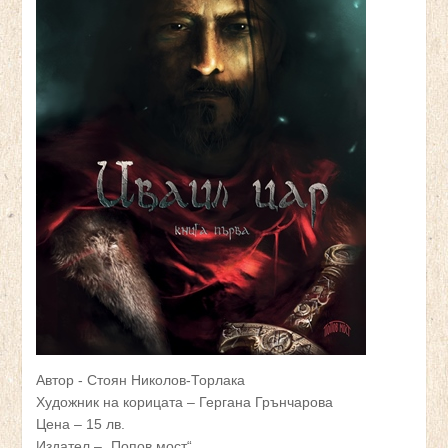
Автор - Стоян Николов-Торлака
Художник на корицата – Гергана Грънчарова
Цена – 15 лв.
Издател – „Попов мост“