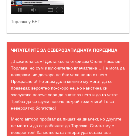
Торлака у БНТ
ЧИТАТЕЛИТЕ ЗА СЕВЕРОЗАПАДНАТА ПОРЕДИЦА
„Възхитена съм! Доста късно откривам Стоян Николов-
Торлака, но съм изключително впечатлена… Не мога да
повярвам, че доскоро не бях чела нищо от него.
Прекрасно е! Не знам дали книгите му могат да се
преведат, вероятно по-скоро не, но наистина си
заслужава повече хора да знаят за него и да го четат.
Трябва да се шуми повече покрай тези книги! Те са
невероятно богатство!
Много автори пробват да пишат на диалект, но другите
не могат и да се доближат до Торлака. Стилът му е
невероятен! Качествената литература остава във