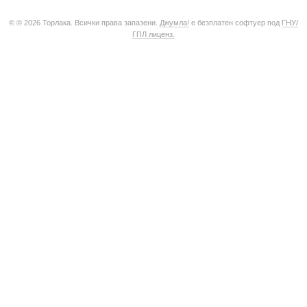
© © 2026 Торлака. Всички права запазени.
Джумла!
е безплатен софтуер под
ГНУ/
ГПЛ лиценз.