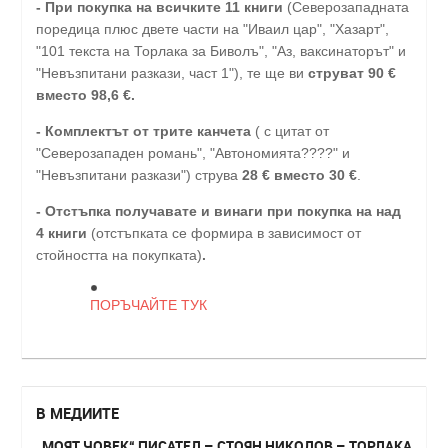
-
При покупка на всичките 11 книги
(Северозападната
поредица плюс двете части на "Иваил цар", "Хазарт",
"101 текста на Торлака за Биволъ", "Аз, ваксинаторът" и
"Невъзпитани разкази, част 1"), те ще ви
струват 90 €
вместо 98,6 €.
- Комплектът от трите канчета
( с цитат от
"Северозападен романь", "Автономията????" и
"Невъзпитани разкази") струва
28
€
вместо 30
€
.
-
Отстъпка получавате и винаги при покупка на над
4 книги
(отстъпката се формира в зависимост от
стойността на покупката)
.
ПОРЪЧАЙТЕ ТУК
В МЕДИИТЕ
„МОЯТ ЧОВЕК“ ПИСАТЕЛ – СТОЯН НИКОЛОВ – ТОРЛАКА