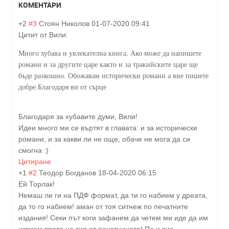
КОМЕНТАРИ
+2
#3
Стоян Николов
01-07-2020 09:41
Цитит от Вили:
Много хубава и увлекателна книга. Ако може да напишете
романи и за другите царе както и за тракийските царе ще
бъде разкошно. Обожавам исторически романи а вие пишете
добре.Благодаря ви от сърце
Благодаря за хубавите думи, Вили!
Идеи много ми се въртят в главата: и за исторически
романи, и за какви ли не още, обаче не мога да си
смогна :)
Цитиране
+1
#2
Теодор Богданов
18-04-2020 06:15
Ей Торлак!
Немаш ли ги на ПДФ формат, да ти го набием у дреата,
да то го набием! аман от тоя ситнеж по печатните
издания! Секи път коги зафанем да четем ми иде да им