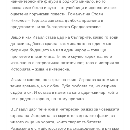
най-интересните фигури в родното минало, но го
познаваме бегло и сухо – от учебници и идеологически
оцветени поръчкави повести. Романът на Стоян
Николов – Торлака запълва дълбока празнина в
представите ни за българското Средновековие.
Защо и как Иваил става цар на българите, какво го води
до тази съдбовна крачка, как миналото на един мъж
формира бъдещето на цял един народ – това ще
прочетете в тази книга. Тя не е скучно коректна, не е
изпълнена с патриотична патетичност, това е история за
Историята – жива и интересна.
Иваил е копеле, но с кръв на воин. Израства като мъж в
тежки времена, но с обич. Губи любовта си, но открива
съдбата си. И остава в паметта като царя-свинар, който
не е роден с корона, но тя му приляга.
В „Иваил цар“ тече жив и интересен разказ за човешката
страна на Историята, за скритото зад голите факти, за
живото лице на хората, които творят събитията.
Разказана е с майсторството на сладкодумник, в ритъма