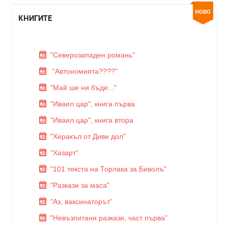
КНИГИТЕ
"Северозападен романь"
"Автономията????"
"Май ше ни бъде..."
"Иваил цар", книга първа
"Иваил цар", книга втора
"Херакъл от Диви дол"
"Хазарт"
"101 текста на Торлака за Биволъ"
"Разкази за маса"
"Аз, ваксинаторът"
"Невъзпитани разкази, част първа"