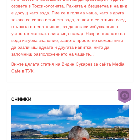
озовете в Токсикологията. Ракията е безцветна и на вид
е досущ като вода. Пие се в голяма чаша, като в друга
такава се сипва истинска вода, от която се отпива след
глътката огнена течност, за да погаси избухващия в
устно-стомашната лигавица пожар. Накрая пиенето на
вода изгубва значение, защото просто не можеш нито
да различиш едната и другата напитка, нито да
запомниш разположението на чашите..."
Вижте цялата статия на Видин Сукарев за сайта Media
Cafe в ТУК.
СНИМКИ