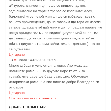
извием врато на тия от печатницата! Па и вие,
аФтурете, книжовници нещо се пишете- демек
задължително на хартия требва се изложите! алоу,
балоните! утре некой мангал ще си избърше гъзът с
вашето произведение, да не говорим що гора се изсече
за вазе, драскачете! дай линк и да то пращам парите, че
нещо оръндзавел ми се видиш! цигуляв май си решил
да ставаш, да не са ти счупили джама педалите? те
обичат цигулки с големи глАви, ама от долните:) , та не
се бутай там.
Цитиране
+3
#1
Вили
14-01-2020 20:59
Много хубава и увлекателна книга. Ако може да
напишете романи и за другите царе както и за
тракийските царе ще бъде разкошно. Обожавам
исторически романи а вие пишете добре.Благодаря ви
от сърце
Цитиране
Обнови списъка с коментари
ДОБАВЕТЕ КОМЕНТАР