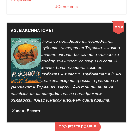
Изпратете
JComments
АЗ, ВАКСИНАТОРЪТ
Нека се порадваме на последната
лудешка история на Торлака, в която
автентичната безогледна българска
предприемчивост се вихри на воля. И
която бива победена само от
любовта – в често грубоватата ѝ, но
толкова искрена форма, присъща на
уникалните Торлашки герои. Ако той пишеше на
шведски, не на специфичния си неподражаем
български, Юнас Юнасон щеше му диша прахта.
Христо Блажев
ПРОЧЕТЕТЕ ПОВЕЧЕ