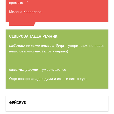
времето…“
Милена Копралева
ВИЖТЕ ОЩЕ
СЕВЕРОЗАПАДЕН РЕЧНИК
набирам се като глис на буца
– упорит съм, но правя
нещо безсмислено (
глис
- червей)
склопил ушите
– умърлушил се
Още северозападни думи и изрази вижте
тук.
ФЕЙСБУК