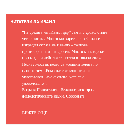
ЧИТАТЕЛИ ЗА ИВАИЛ
“На средата на „Иваил цар“ съм и с удоволствие
чета книгата. Много ми харесва как Стоян е
изградил образа на Ивайло – толкова
противоречив и интересен. Много майсторски е
пресъздал и действителността от онази епоха.
Несигурността, която са усещали хората по
нашите земи.
Романът е изключително
увлекателен, има съспенс, чете се с
удоволствие.
”,
Багряна Попвасилева-Беланже, доктор на
филологическите науки, Сорбоната
ВИЖТЕ ОЩЕ