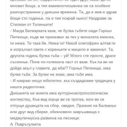
множат йоще, а тия взаимоотношенеа не са особено
разпорстранени у днешни времена. Та, да е жив и здрав
йоще сто годиньи, па и тия покрай ньего! Наздраве за
Стилиан от Толиньите!
- Магда Билкарката каза, че булка гъбите нади Горньо
Пепеище, къде ви приказвах за тех у миналата емисеа,
ги нема. Те така бе. Нема ги! Некой олигофрен алтав ги
е изтръгнал свите с кореньете и мицело е заминал. Та,
другата годинь булка гъба – уй! Млого сте прости, драги
съсеянье. Поне по-големата част от вазе. Кък па ви не
дойде акъл у главите, да еба!? Горньо Пепеище, има
булки гъби. За булки не знам, ама гъби има.
- И накраю нещо юбопитно, кък създадоаме традицеа у
нашта радеоточка:
Днешнята ни анкета има културноантропологически
контекстец. Къв вид хорце ви се тропка, коги ви се
отпущи душицата на сбор, свидня, Празник на Балканьо
или друг вид сбиркя, обикновено завръшваща с
меджуличнусна размена на песници:
А. Поврътулкята