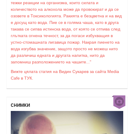
тежки реакции на организма, които силата и
количеството на алкохола може да провокират и да се
озовете в Токсикологията. Ракията е безцветна и на вид
е досущ като вода. Пие се в голяма чаша, като в друга
такава се сипва истинска вода, от която се отпива след
глътката огнена течност, за да погаси избухващия в
устно-стомашната лигавица пожар. Накрая пиенето на
вода изгубва значение, защото просто не можеш нито
да различиш едната и другата напитка, нито да
запомниш разположението на чашите..."
Вижте цялата статия на Видин Сукарев за сайта Media
Cafe в ТУК.
СНИМКИ