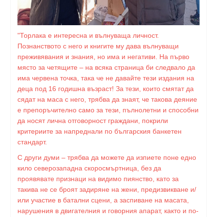
"Торлака е интересна и вълнуваща личност.
Познанството с него и книгите му дава вълнуващи
преживявания и знания, но има и негативи. На първо
място за четящите – на всяка страница би следвало да
има червена точка, така че не давайте тези издания на
деца под 16 годишна възраст! За тези, които смятат да
сядат на маса с него, трябва да знаят, че такова деяние
е препоръчително само за тези, пълнолетни и способни
да носят лична отговорност граждани, покрили
критериите за напреднали по българския банкетен
стандарт.
С други думи – трябва да можете да изпиете поне едно
кило северозападна скоросмъртница, без да
проявявате признаци на видимо пиянство, като за
такива не се броят задиряне на жени, предизвикване и/
или участие в батални сцени, а заспиване на масата,
нарушения в двигателния и говорния апарат, както и по-