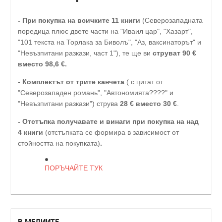
-
При покупка на всичките 11 книги
(Северозападната
поредица плюс двете части на "Иваил цар", "Хазарт",
"101 текста на Торлака за Биволъ", "Аз, ваксинаторът" и
"Невъзпитани разкази, част 1"), те ще ви
струват 90 €
вместо 98,6 €.
- Комплектът от трите канчета
( с цитат от
"Северозападен романь", "Автономията????" и
"Невъзпитани разкази") струва
28
€
вместо 30
€
.
-
Отстъпка получавате и винаги при покупка на над
4 книги
(отстъпката се формира в зависимост от
стойността на покупката)
.
ПОРЪЧАЙТЕ ТУК
В МЕДИИТЕ