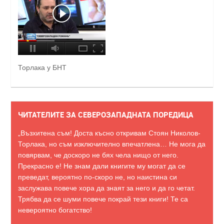
Торлака у БНТ
ЧИТАТЕЛИТЕ ЗА СЕВЕРОЗАПАДНАТА ПОРЕДИЦА
„Възхитена съм! Доста късно откривам Стоян Николов-
Торлака, но съм изключително впечатлена… Не мога да
повярвам, че доскоро не бях чела нищо от него.
Прекрасно е! Не знам дали книгите му могат да се
преведат, вероятно по-скоро не, но наистина си
заслужава повече хора да знаят за него и да го четат.
Трябва да се шуми повече покрай тези книги! Те са
невероятно богатство!