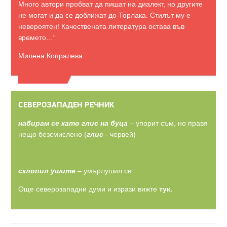
Много автори пробват да пишат на диалект, но другите
не могат и да се доближат до Торлака. Стилът му е
невероятен! Качествената литература остава във
времето…“
Милена Копралева
ВИЖТЕ ОЩЕ
СЕВЕРОЗАПАДЕН РЕЧНИК
набирам се като глис на буца
– упорит съм, но правя
нещо безсмислено (
глис
- червей)
склопил ушите
– умърлушил се
Още северозападни думи и изрази вижте
тук.