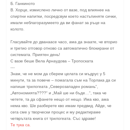
Б. Ганкиното
В. Хорце, измислено лично от вазе, под влиянее на
спиртни напитки, посредсвум което настъпиняте сички,
имали неблагоразумеето да ви фанат за ръце на
колото.
Гласувайте до дванаасе часо, ама да знаате, че вторио
и третио отговор отново са автоматично блокирани от
системата. Приятен день!
С вазе беше Вела Арнаудова – Тропоската
---
Знам, че не мом да сберем целата си мъдрус у 5
минути, та за повече – помагала съм на Торлака да си
напише трилогеата „Северозападен романь“,
„Автономията????“ и „Май ше ни бъде…“, така че
четете, та да сфанете нещо от нещо. Има кво, ама
нема кво. Ше разберете кво имам предвид. Айде, че
сега сме у творчески процес и му редактираме
четврътата книга от трилогеата. Със здраве!
Те тука са.