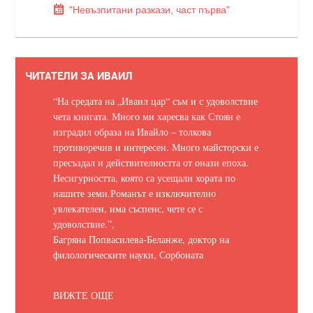
"Невъзпитани разкази, част първа"
ЧИТАТЕЛИ ЗА ИВАИЛ
“На средата на „Иваил цар“ съм и с удоволствие
чета книгата. Много ми харесва как Стоян е
изградил образа на Ивайло – толкова
противоречив и интересен. Много майсторски е
пресъздал и действителността от онази епоха.
Несигурността, която са усещали хората по
нашите земи.
Романът е изключително
увлекателен, има съспенс, чете се с
удоволствие.
”,
Багряна Попвасилева-Беланже, доктор на
филологическите науки, Сорбоната
ВИЖТЕ ОЩЕ