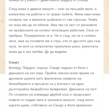
Качиш се у рейсо – деветнаесе градусе и слънце.
След нема и дваесе минути – снег на пръцайе вали, а
климатико не работи и ти тракат зъбете. Мине има-нема
полвинь час и вишните цъфнали от сви стръньи. Човек
не знаа кво да си облече. Ама тва са част от рисковете
на професеата на селкио читалищен работник. Сега се
прибрах. Позакрепило се е. Ни е студ, ни па е голема
жега, ама за посевете ме е стра, оти от дрътите ора съм
чула, че коги се изпролетее прекалено рано, реколтата
нема да е кък требва. Де да видиме.
Спорт
Билярд. Пардон, снукър. Сандо паднал от Качо с
дванаесе на пет игри. Прайте сметка колко време са
дръжали щеките като фалически символе на
безхабереето и мръзело си у контекст на едно
дълготрайно-безработно безвремее. Дванаесе на пет!
По спомени на очевидци двубой нгьи е продлъжил
повече от седам часа и тринаесе минути, след което
едната щека, собствено на Сандо е била временно