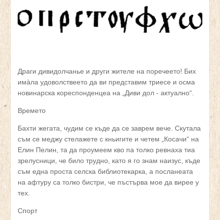
Драги дивидолчанье и други жителе на поречеето! Бих
имàла удоволствеето да ви представим триесе и осма
новинарска кореспонденцеа на „Диви дол - актуално“.
Времето
Бахти жегата, чудим се къде да се заврем вече. Скутала
съм се меджу стелажете с кньигите и четем „Косачи“ на
Елин Пелин, та да проумеем кво па толко ревнаха тиа
зрелусници, че било трудно, като я го знам наизус, къде
съм една проста селска библиотекарка, а посланеата
на афтуру са толко бистри, че пъстърва мое да вирее у
тех.
Спорт