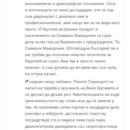
икономическо и демографско отношенее. Сега,
я източниците си нема да издадем, оти се пак
съм джурналис с доказано име и
професионализъм, ама нещо ми се не види като
ората. И брутнио вътрешен продукт, и
населенеето на Северна Македония са горе-
доле колко тиа на Бирмингам с предградеата. Та
Северна Македония, Югозападна България ли е
ше требва да попочека неколко петилетки за
Европейски съюз. Ама тва е просто лично
мненее, я съм длъжна да ви каем кво съм чула,
па оттука натам…
И накраю нещо забавно. Рангел Сирището се
напил на тараба у кръчмата на Ваня Шугавата и
се дигнал да дръжи реч. Квинтесенцеата на къде
триесеминутното му слово мое да се закючи у
тва, че призовава сички партии и кандидате дека
участват у изборете, да спечелат гласо му
посредствум сто и педесе лева суха пара,
дваеселитрова дамаджана със скоросмрътница