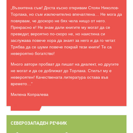
„Възхитена съм! Доста късно откривам Стоян Николов-
Торлака, но съм изключително впечатлена… Не мога да
повярвам, че доскоро не бях чела нищо от него.
Прекрасно е! Не знам дали книгите му могат да се
преведат, вероятно по-скоро не, но наистина си
заслужава повече хора да знаят за него и да го четат.
Трябва да се шуми повече покрай тези книги! Те са
невероятно богатство!
Много автори пробват да пишат на диалект, но другите
не могат и да се доближат до Торлака. Стилът му е
невероятен! Качествената литература остава във
времето…“
Милена Копралева
ВИЖТЕ ОЩЕ
СЕВЕРОЗАПАДЕН РЕЧНИК