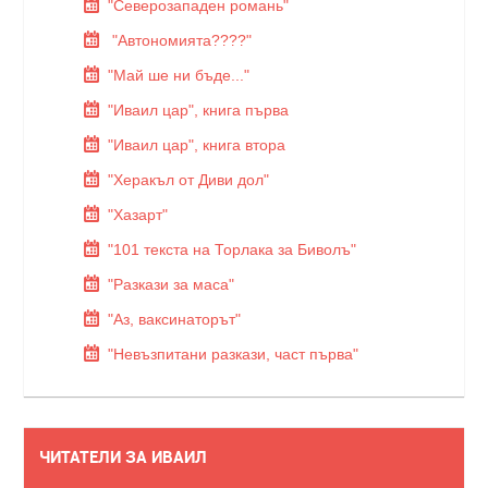
"Северозападен романь"
"Автономията????"
"Май ше ни бъде..."
"Иваил цар", книга първа
"Иваил цар", книга втора
"Херакъл от Диви дол"
"Хазарт"
"101 текста на Торлака за Биволъ"
"Разкази за маса"
"Аз, ваксинаторът"
"Невъзпитани разкази, част първа"
ЧИТАТЕЛИ ЗА ИВАИЛ