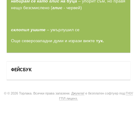
набирам се като глис на буца
– упорит съм, но правя
нещо безсмислено (
глис
- червей)
склопил ушите
– умърлушил се
Още северозападни думи и изрази вижте
тук.
ФЕЙСБУК
© © 2026 Торлака. Всички права запазени.
Джумла!
е безплатен софтуер под
ГНУ/
ГПЛ лиценз.