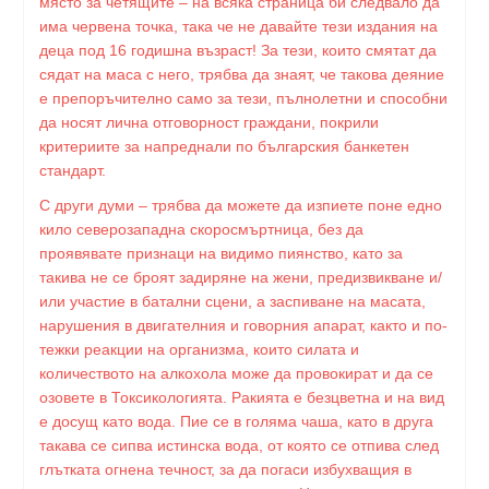
място за четящите – на всяка страница би следвало да
има червена точка, така че не давайте тези издания на
деца под 16 годишна възраст! За тези, които смятат да
сядат на маса с него, трябва да знаят, че такова деяние
е препоръчително само за тези, пълнолетни и способни
да носят лична отговорност граждани, покрили
критериите за напреднали по българския банкетен
стандарт.
С други думи – трябва да можете да изпиете поне едно
кило северозападна скоросмъртница, без да
проявявате признаци на видимо пиянство, като за
такива не се броят задиряне на жени, предизвикване и/
или участие в батални сцени, а заспиване на масата,
нарушения в двигателния и говорния апарат, както и по-
тежки реакции на организма, които силата и
количеството на алкохола може да провокират и да се
озовете в Токсикологията. Ракията е безцветна и на вид
е досущ като вода. Пие се в голяма чаша, като в друга
такава се сипва истинска вода, от която се отпива след
глътката огнена течност, за да погаси избухващия в