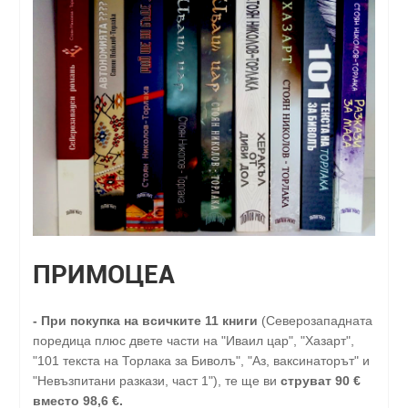
ПРИМОЦЕА
-
При покупка на всичките 11 книги
(Северозападната
поредица плюс двете части на "Иваил цар", "Хазарт",
"101 текста на Торлака за Биволъ", "Аз, ваксинаторът" и
"Невъзпитани разкази, част 1"), те ще ви
струват 90 €
вместо 98,6 €.