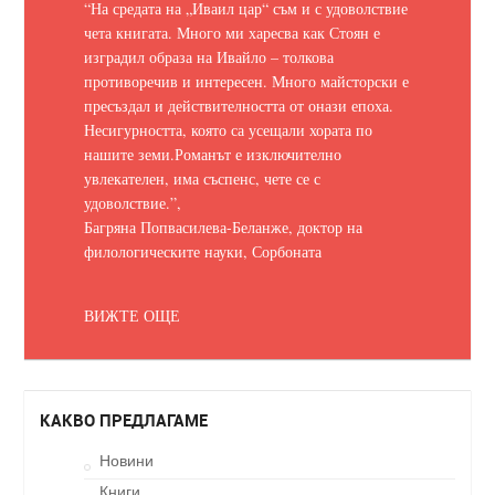
“На средата на „Иваил цар“ съм и с удоволствие
чета книгата. Много ми харесва как Стоян е
изградил образа на Ивайло – толкова
противоречив и интересен. Много майсторски е
пресъздал и действителността от онази епоха.
Несигурността, която са усещали хората по
нашите земи.
Романът е изключително
увлекателен, има съспенс, чете се с
удоволствие.
”,
Багряна Попвасилева-Беланже, доктор на
филологическите науки, Сорбоната
ВИЖТЕ ОЩЕ
КАКВО ПРЕДЛАГАМЕ
Новини
Книги