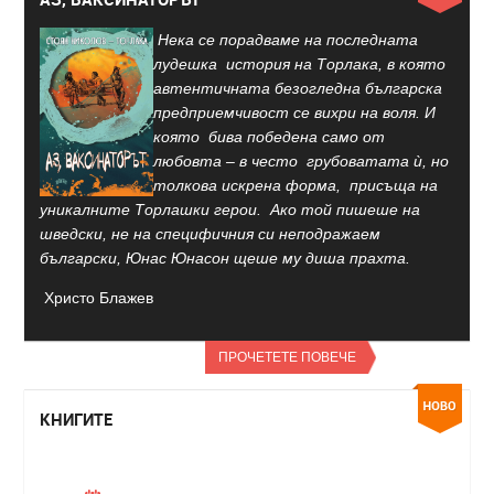
Нека се порадваме на последната
лудешка история на Торлака, в която
автентичната безогледна българска
предприемчивост се вихри на воля. И
която бива победена само от
любовта – в често грубоватата ѝ, но
толкова искрена форма, присъща на
уникалните Торлашки герои. Ако той пишеше на
шведски, не на специфичния си неподражаем
български, Юнас Юнасон щеше му диша прахта.
Христо Блажев
ПРОЧЕТЕТЕ ПОВЕЧЕ
КНИГИТЕ