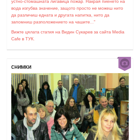
устно-стомашната лигавица пожар. Накрая пиенето на
вода изгубва значение, защото просто не можеш нито
да различиш едната и другата напитка, нито да
запомниш разположението на чашите..."
Вижте цялата статия на Видин Сукарев за сайта Media
Cafe в ТУК.
СНИМКИ