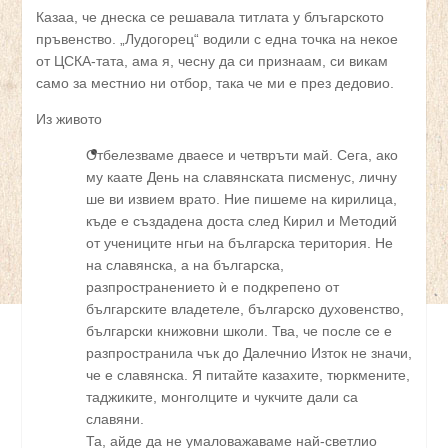
Казаа, че днеска се решавала титлата у блъгарското
пръвенство. „Лудогорец“ водили с една точка на некое
от ЦСКА-тата, ама я, чесну да си признаам, си викам
само за местнио ни отбор, така че ми е през дедовио.
Из живото
Отбелезваме дваесе и четвръти май. Сега, ако
му каате День на славянската писменус, личну
ше ви извием врато. Ние пишеме на кирилица,
къде е създадена доста след Кирил и Методий
от учениците нгьи на българска територия. Не
на славянска, а на българска,
разпространението ѝ е подкрепено от
българските владетеле, българско духовенство,
български книжовни школи. Тва, че после се е
разпространила чък до Далечнио Изток не значи,
че е славянска. Я питайте казахите, тюркмените,
таджиките, монголците и чукчите дали са
славяни.
Та, айде да не умаловажаваме най-светлио