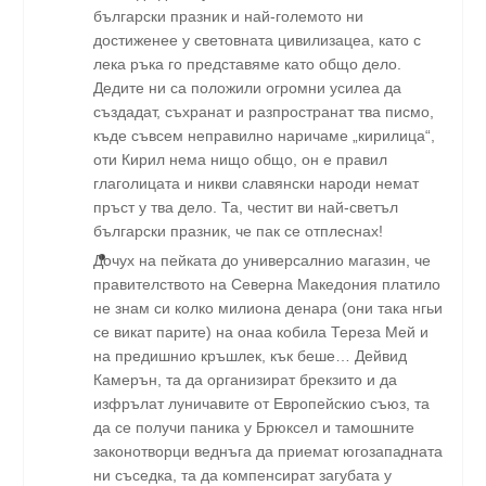
български празник и най-големото ни
достиженее у световната цивилизацеа, като с
лека ръка го представяме като общо дело.
Дедите ни са положили огромни усилеа да
създадат, съхранат и разпространат тва писмо,
къде съвсем неправилно наричаме „кирилица“,
оти Кирил нема нищо общо, он е правил
глаголицата и никви славянски народи немат
пръст у тва дело. Та, честит ви най-светъл
български празник, че пак се отплеснах!
Дочух на пейката до универсалнио магазин, че
правителството на Северна Македония платило
не знам си колко милиона денара (они така нгьи
се викат парите) на онаа кобила Тереза Мей и
на предишнио кръшлек, кък беше… Дейвид
Камерън, та да организират брекзито и да
изфрълат луничавите от Европейскио съюз, та
да се получи паника у Брюксел и тамошните
законотворци веднъга да приемат югозападната
ни съседка, та да компенсират загубата у