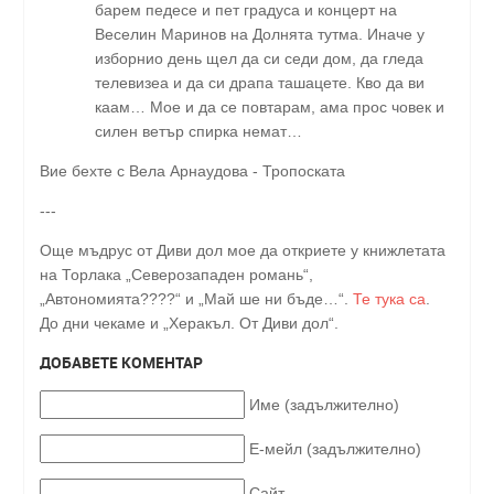
барем педесе и пет градуса и концерт на
Веселин Маринов на Долнята тутма. Иначе у
изборнио день щел да си седи дом, да гледа
телевизеа и да си драпа ташацете. Кво да ви
каам… Мое и да се повтарам, ама прос човек и
силен ветър спирка немат…
Вие бехте с Вела Арнаудова - Тропоската
---
Още мъдрус от Диви дол мое да откриете у книжлетата
на Торлака „Северозападен романь“,
„Автономията????“ и „Май ше ни бъде…“.
Те тука са
.
До дни чекаме и „Херакъл. От Диви дол“.
ДОБАВЕТЕ КОМЕНТАР
Име (задължително)
Е-мейл (задължително)
Сайт