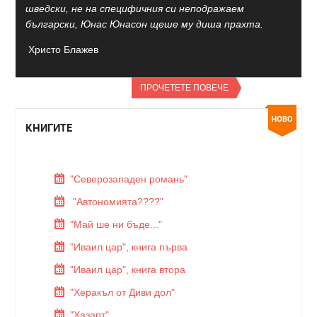
шведски, не на специфичния си неподражаем
български, Юнас Юнасон щеше му диша прахта.
Христо Блажев
ПРОЧЕТЕТЕ ПОВЕЧЕ
КНИГИТЕ
"Северозападен романь"
"Автономията????"
"Май ше ни бъде..."
"Иваил цар", книга първа
"Иваил цар", книга втора
"Херакъл от Диви дол"
"Хазарт"