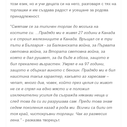
този език, но и учи децата си на него, разговаря с тях на
торлашки и им създава радост и усещане за родова
принадлежност.
"
Смятам се за типичен торлак до мозъка на
костите си. ...Прадядо ми е живял 27 години в Канада
и е строил железниците в Канада. Връщал се е три
пъти в България - за Балканската война, за Първата
световна война, за Втората световна война, за
която е дал рушвет, за да бъде в обоза, защото е
бил прекалено възрастен. Умрял е на 97 години,
защото е объркал виното с бензин. Прадядо ми е бил
наистина такъв характер, какъвто аз харесвам –
чепат, много див, човек, който през целия си живот
не се е спрял на едно място и е положил
изключителни усилия да съгражда някакви неща и
след това да си ги разрушава сам. Преди това знам
седем поколения назад в рода ми. Всички са били от
тоя край, чистокръвни торлаци. Чак аз размесих
гена."
- разказва творецът.