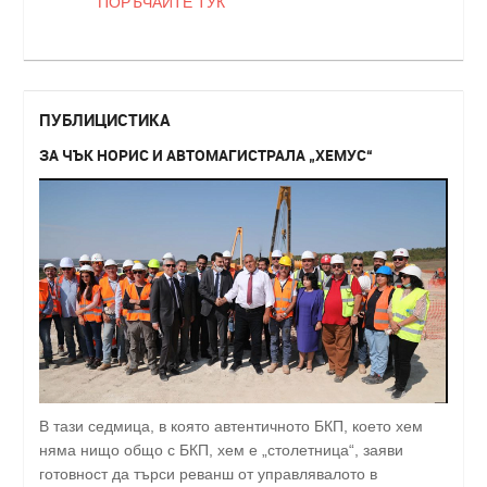
ПОРЪЧАЙТЕ ТУК
ПУБЛИЦИСТИКА
ЗА ЧЪК НОРИС И АВТОМАГИСТРАЛА „ХЕМУС“
В тази седмица, в която автентичното БКП, което хем
няма нищо общо с БКП, хем е „столетница“, заяви
готовност да търси реванш от управлявалото в