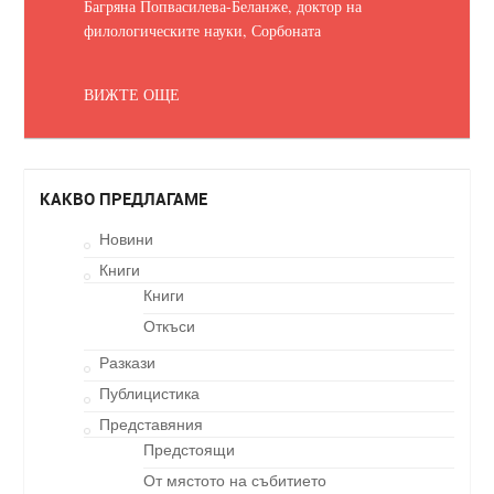
Багряна Попвасилева-Беланже, доктор на
филологическите науки, Сорбоната
ВИЖТЕ ОЩЕ
КАКВО ПРЕДЛАГАМЕ
Новини
Книги
Книги
Откъси
Разкази
Публицистика
Представяния
Предстоящи
От мястото на събитието