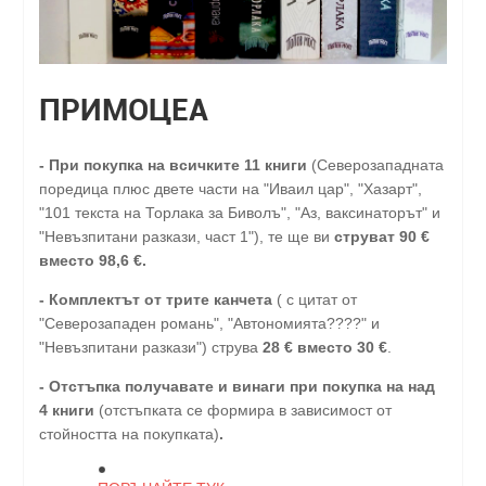
ПРИМОЦЕА
-
При покупка на всичките 11 книги
(Северозападната
поредица плюс двете части на "Иваил цар", "Хазарт",
"101 текста на Торлака за Биволъ", "Аз, ваксинаторът" и
"Невъзпитани разкази, част 1"), те ще ви
струват 90 €
вместо 98,6 €.
- Комплектът от трите канчета
( с цитат от
"Северозападен романь", "Автономията????" и
"Невъзпитани разкази") струва
28
€
вместо 30
€
.
-
Отстъпка получавате и винаги при покупка на над
4 книги
(отстъпката се формира в зависимост от
стойността на покупката)
.