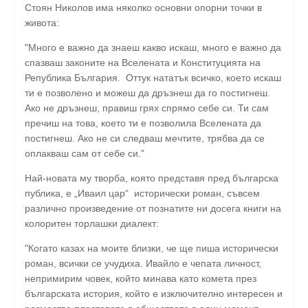
Стоян Николов има няколко основни опорни точки в
живота:
"Много е важно да знаеш какво искаш, много е важно да
спазваш законите на Вселената и Конституцията на
Република България. Оттук нататък всичко, което искаш
ти е позволено и можеш да дръзнеш да го постигнеш.
Ако не дръзнеш, правиш грях спрямо себе си. Ти сам
пречиш на това, което ти е позволила Вселената да
постигнеш. Ако не си следваш мечтите, трябва да се
оплакваш сам от себе си."
Най-новата му творба, която представя пред българска
публика, е „Иваил цар“ исторически роман, съвсем
различно произведение от познатите ни досега книги на
колоритен торлашки диалект:
"Когато казах на моите близки, че ще пиша исторически
роман, всички се учудиха. Ивайло е чепата личност,
непримирим човек, който минава като комета през
българската история, който е изключително интересен и