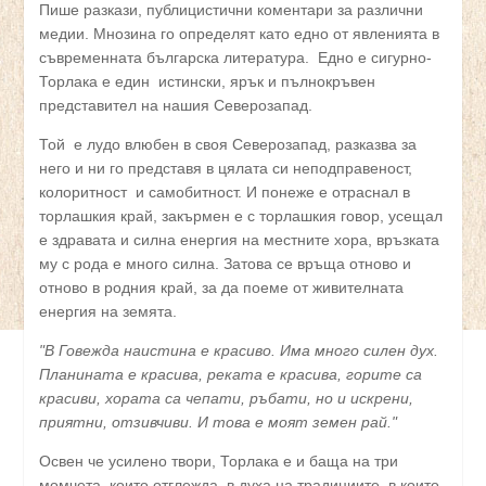
Пише разкази, публицистични коментари за различни
медии. Мнозина го определят като едно от явленията в
съвременната българска литература. Едно е сигурно-
Торлака е един истински, ярък и пълнокръвен
представител на нашия Северозапад.
Той е лудо влюбен в своя Северозапад, разказва за
него и ни го представя в цялата си неподправеност,
колоритност и самобитност. И понеже е отраснал в
торлашкия край, закърмен е с торлашкия говор, усещал
е здравата и силна енергия на местните хора, връзката
му с рода е много силна. Затова се връща отново и
отново в родния край, за да поеме от живителната
енергия на земята.
"В Говежда наистина е красиво. Има много силен дух.
Планината е красива, реката е красива, горите са
красиви, хората са чепати, ръбати, но и искрени,
приятни, отзивчиви. И това е моят земен рай."
Освен че усилено твори, Торлака е и баща на три
момчета, които отглежда в духа на традициите, в които