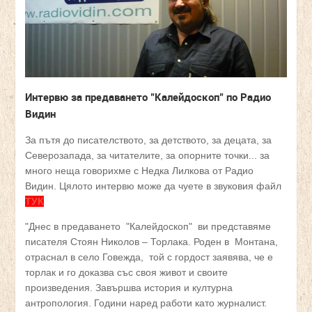
Интервю за предаването "Калейдоскоп" по Радио
Видин
За пътя до писателството, за детството, за децата, за
Северозапада, за читателите, за опорните точки... за
много неща говорихме с Недка Лилкова от Радио
Видин. Цялото интервю може да чуете в звуковия файл
ТУК
"Днес в предаването "Калейдоскоп" ви представяме
писателя Стоян Николов – Торлака. Роден в Монтана,
отраснал в село Говежда, той с гордост заявява, че е
торлак и го доказва със своя живот и своите
произведения. Завършва история и културна
антропология. Години наред работи като журналист.