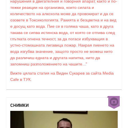
нарушения в двигателния и говорния апарат, както и по-
тежки реакции на организма, които силата и
количеството на алкохола може да провокират и да се
озовете в Токсикологията. Ракията е безцветна и на вид
е досущ като вода. Пие се в голяма чаша, като в друга
такава се сипва истинска вода, от която се отпива след
глътката огнена течност, за да погаси избухващия в
устно-стомашната лигавица пожар. Накрая пиенето на
вода изгубва значение, защото просто не можеш нито
да различиш едната и другата напитка, нито да
запомниш разположението на чашите..."
Вижте цялата статия на Видин Сукарев за сайта Media
Cafe в ТУК.
СНИМКИ