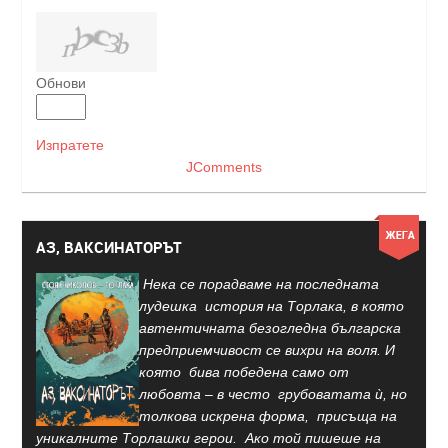
Обнови
Изпратете
JComments
АЗ, ВАКСИНАТОРЪТ
Нека се порадваме на последната
лудешка история на Торлака, в която
автентичната безогледна българска
предприемчивост се вихри на воля. И
която бива победена само от
любовта – в често грубоватата ѝ, но
толкова искрена форма, присъща на
уникалните Торлашки герои. Ако той пишеше на