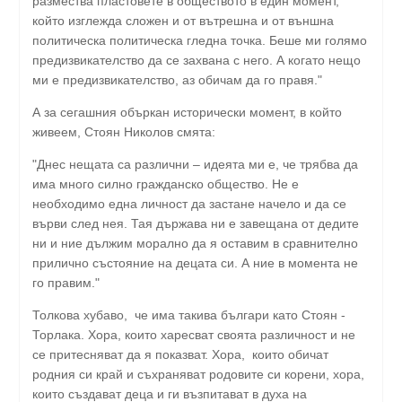
размества пластовете в обществото в един момент,
който изглежда сложен и от вътрешна и от външна
политическа политическа гледна точка. Беше ми голямо
предизвикателство да се захвана с него. А когато нещо
ми е предизвикателство, аз обичам да го правя."
А за сегашния объркан исторически момент, в който
живеем, Стоян Николов смята:
"Днес нещата са различни – идеята ми е, че трябва да
има много силно гражданско общество. Не е
необходимо една личност да застане начело и да се
върви след нея. Тая държава ни е завещана от дедите
ни и ние дължим морално да я оставим в сравнително
прилично състояние на децата си. А ние в момента не
го правим."
Толкова хубаво, че има такива българи като Стоян -
Торлака. Хора, които харесват своята различност и не
се притесняват да я показват. Хора, които обичат
родния си край и съхраняват родовите си корени, хора,
които създават деца и ги възпитават в духа на