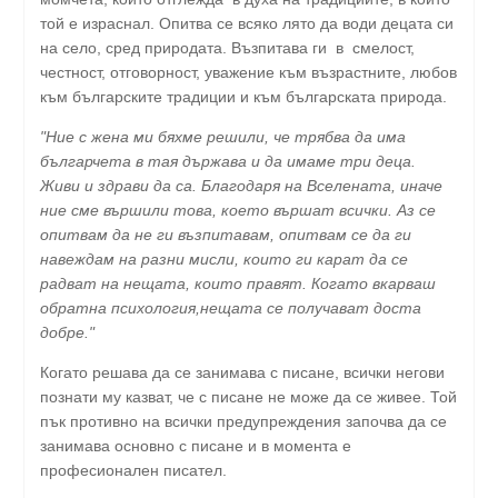
той е израснал. Опитва се всяко лято да води децата си
на село, сред природата. Възпитава ги в смелост,
честност, отговорност, уважение към възрастните, любов
към българските традиции и към българската природа.
"Ние с жена ми бяхме решили, че трябва да има
българчета в тая държава и да имаме три деца.
Живи и здрави да са. Благодаря на Вселената, иначе
ние сме вършили това, което вършат всички. Аз се
опитвам да не ги възпитавам, опитвам се да ги
навеждам на разни мисли, които ги карат да се
радват на нещата, които правят. Когато вкарваш
обратна психология,нещата се получават доста
добре."
Когато решава да се занимава с писане, всички негови
познати му казват, че с писане не може да се живее. Той
пък противно на всички предупреждения започва да се
занимава основно с писане и в момента е
професионален писател.