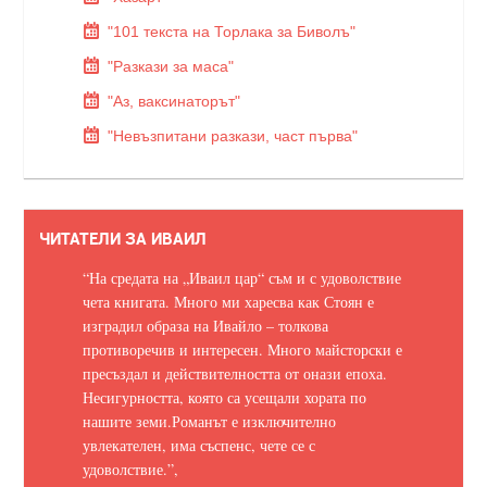
"101 текста на Торлака за Биволъ"
"Разкази за маса"
"Аз, ваксинаторът"
"Невъзпитани разкази, част първа"
ЧИТАТЕЛИ ЗА ИВАИЛ
“На средата на „Иваил цар“ съм и с удоволствие
чета книгата. Много ми харесва как Стоян е
изградил образа на Ивайло – толкова
противоречив и интересен. Много майсторски е
пресъздал и действителността от онази епоха.
Несигурността, която са усещали хората по
нашите земи.
Романът е изключително
увлекателен, има съспенс, чете се с
удоволствие.
”,