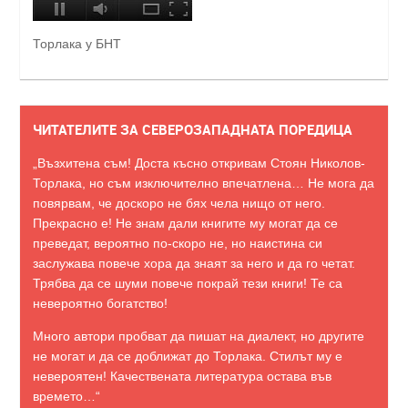
Торлака у БНТ
ЧИТАТЕЛИТЕ ЗА СЕВЕРОЗАПАДНАТА ПОРЕДИЦА
„Възхитена съм! Доста късно откривам Стоян Николов-
Торлака, но съм изключително впечатлена… Не мога да
повярвам, че доскоро не бях чела нищо от него.
Прекрасно е! Не знам дали книгите му могат да се
преведат, вероятно по-скоро не, но наистина си
заслужава повече хора да знаят за него и да го четат.
Трябва да се шуми повече покрай тези книги! Те са
невероятно богатство!
Много автори пробват да пишат на диалект, но другите
не могат и да се доближат до Торлака. Стилът му е
невероятен! Качествената литература остава във
времето…“