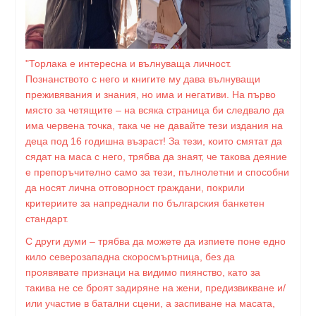
"Торлака е интересна и вълнуваща личност.
Познанството с него и книгите му дава вълнуващи
преживявания и знания, но има и негативи. На първо
място за четящите – на всяка страница би следвало да
има червена точка, така че не давайте тези издания на
деца под 16 годишна възраст! За тези, които смятат да
сядат на маса с него, трябва да знаят, че такова деяние
е препоръчително само за тези, пълнолетни и способни
да носят лична отговорност граждани, покрили
критериите за напреднали по българския банкетен
стандарт.
С други думи – трябва да можете да изпиете поне едно
кило северозападна скоросмъртница, без да
проявявате признаци на видимо пиянство, като за
такива не се броят задиряне на жени, предизвикване и/
или участие в батални сцени, а заспиване на масата,