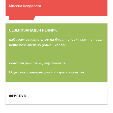
Милена Копралева
ВИЖТЕ ОЩЕ
СЕВЕРОЗАПАДЕН РЕЧНИК
набирам се като глис на буца
– упорит съм, но правя
нещо безсмислено (
глис
- червей)
склопил ушите
– умърлушил се
Още северозападни думи и изрази вижте
тук.
ФЕЙСБУК