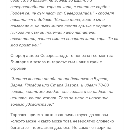
себе си, не казвам, че всички го имат, но
северозападните хора са хора, с които се гордея.
Гордея се, че съм част от Северозапада." - споделя
писателят и добавя: "Винаги това, което ми е
помагало е, че имах много топла връзка с хората.
Никога не съм ги приемал като читатели,
почитатели, винаги сми си говорили като хора. Те са
мои приятели."
Според автора Северозападът е непознат сегмент за
България и затова интересът към нашия край е
огромен.
"Затова когато отида на представяне в Бургас,
Варна, Пловдив или Стара Загора и идват 70-80
човека, които ме гледат със захлас и се радват на
нещата, които четат. Това за мене е наистина
голямо удоволствие."
Торлака приема като своя лична кауза да запази
колкото може и както може това невероятно словесно
богатство - торлашкия диалект. Не само че твори на