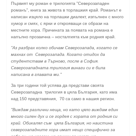
Първият му роман е трилогията "Северозападен
романъ", книга за живота в торлашкия край. Романът е
написан изцяло на торлашки диалект, изпълнен с много
хумор и смях, с ярки и открояващи се образи на
местните хора. Причината за появата на романа е
напълно прозаична – носталгията към родния край.
"Аз разбрах колко обичам Северозапада, когато се
махнах от Северозапада. Когато отидох да
студентствам в Търново, после в София.
Северозападната трилогия винаги си е била
написана в главата ми."
За три години той успява да представи своята
Северозападна трилогия в цяла България, като има
над 150 представяния, 70 са само в нашия регион.
"Виждам различни неща, но като цяло виждам един
много силен дух и се гордея с хората от родния си
край. Обикалял съм цяла България, но наистина
северозападните хора имат нещо специфично за