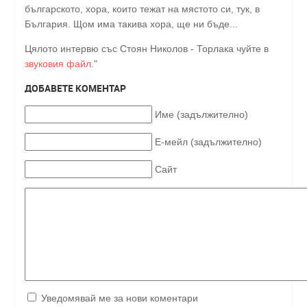
българското, хора, които тежат на мястото си, тук, в
България. Щом има такива хора, ще ни бъде...
Цялото интервю със Стоян Николов - Торлака чуйте в
звуковия файл
."
ДОБАВЕТЕ КОМЕНТАР
Име (задължително)
Е-мейл (задължително)
Сайт
Уведомявай ме за нови коментари