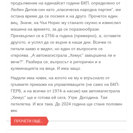
продължение на единайсет години БКП, определено от
Любен Дилов-син като „класическа народна партия“, ми
остана време да се посмея и на друго. Прочетох един
виц. Значи, на Чък Норис му станало скучно и измислил
машина на времето, за да се поразнообрази.
Прехвърлил се в 2756-а година (примерно), а, оставете
другото, и успял да се върне в наши дни. Всички го
питали какво е видял, но един от въпросите се
откроява. „А автомагистрала „Хемус“ завършена ли е
вече?“. Разбира се, въпросът е риторичен и е
кулминацията на вица. И има защо.
Надали има човек, на когото не му е втръснало от
гръмките приказки на управляващите (не само на БКП-
ГЕРБ, а на всички от 1974-а насам) как автомагистрала
„Хемус“ ще е готова ей сега. Утре. Догодина. Тая
петилетка. И все така. До 2024 година ще стане половин
век.
ПРОЧЕТИ ОЩЕ...