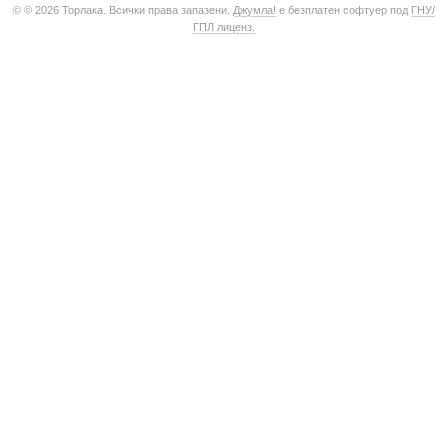
© © 2026 Торлака. Всички права запазени.
Джумла!
е безплатен софтуер под
ГНУ/
ГПЛ лиценз.