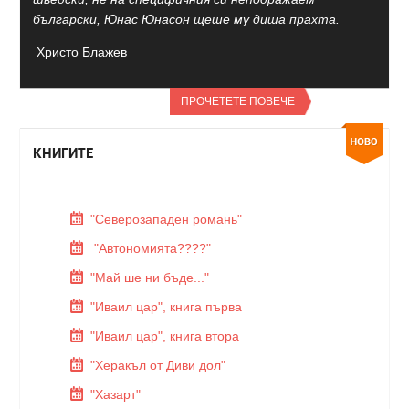
български, Юнас Юнасон щеше му диша прахта.
Христо Блажев
ПРОЧЕТЕТЕ ПОВЕЧЕ
КНИГИТЕ
"Северозападен романь"
"Автономията????"
"Май ше ни бъде..."
"Иваил цар", книга първа
"Иваил цар", книга втора
"Херакъл от Диви дол"
"Хазарт"