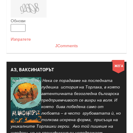
Обнови
Изпратете
JComments
АЗ, ВАКСИНАТОРЪТ
Нека се порадваме на последната
лудешка история на Торлака, в която
автентичната безогледна българска
предприемчивост се вихри на воля. И
която бива победена само от
любовта – в често грубоватата ѝ, но
толкова искрена форма, присъща на
уникалните Торлашки герои. Ако той пишеше на
шведски, не на специфичния си неподражаем