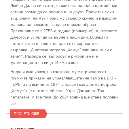
Любен Дилов-син като „класическа народна партия“, ми
остана време да се посмея и на друго. Прочетох един
виц. Значи, на Чък Норис му станало скучно и измислил
машина на времето, за да се поразнообрази.
Прехвърлил се в 2756-а година (примерно), а, оставете
другото, и успял да се върне в наши дни. Всички го
питали какво е видял, но един от въпросите се
откроява. „А автомагистрала „Хемус“ завършена ли е
вече?“. Разбира се, въпросът е риторичен и е
кулминацията на вица. И има защо.
Надали има човек, на когото не му е втръснало от
гръмките приказки на управляващите (не само на БКП-
ГЕРБ, а на всички от 1974-а насам) как автомагистрала
„Хемус“ ще е готова ей сега. Утре. Догодина. Тая
петилетка. И все така. До 2024 година ще стане половин
век.
ПРОЧЕТИ ОЩЕ...