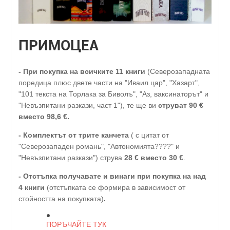
ПРИМОЦЕА
-
При покупка на всичките 11 книги
(Северозападната
поредица плюс двете части на "Иваил цар", "Хазарт",
"101 текста на Торлака за Биволъ", "Аз, ваксинаторът" и
"Невъзпитани разкази, част 1"), те ще ви
струват 90 €
вместо 98,6 €.
- Комплектът от трите канчета
( с цитат от
"Северозападен романь", "Автономията????" и
"Невъзпитани разкази") струва
28
€
вместо 30
€
.
-
Отстъпка получавате и винаги при покупка на над
4 книги
(отстъпката се формира в зависимост от
стойността на покупката)
.
ПОРЪЧАЙТЕ ТУК