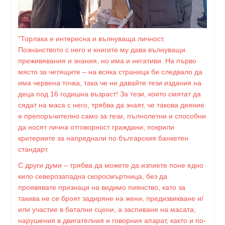
"Торлака е интересна и вълнуваща личност.
Познанството с него и книгите му дава вълнуващи
преживявания и знания, но има и негативи. На първо
място за четящите – на всяка страница би следвало да
има червена точка, така че не давайте тези издания на
деца под 16 годишна възраст! За тези, които смятат да
сядат на маса с него, трябва да знаят, че такова деяние
е препоръчително само за тези, пълнолетни и способни
да носят лична отговорност граждани, покрили
критериите за напреднали по българския банкетен
стандарт.
С други думи – трябва да можете да изпиете поне едно
кило северозападна скоросмъртница, без да
проявявате признаци на видимо пиянство, като за
такива не се броят задиряне на жени, предизвикване и/
или участие в батални сцени, а заспиване на масата,
нарушения в двигателния и говорния апарат, както и по-