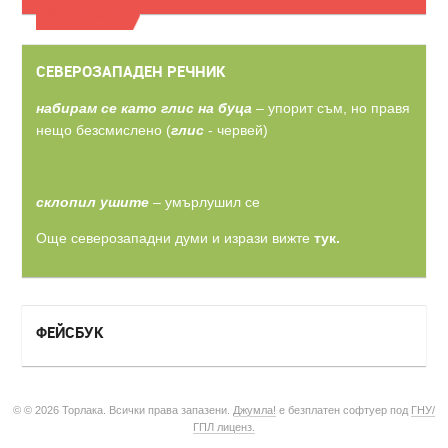
ВИЖТЕ ОЩЕ
СЕВЕРОЗАПАДЕН РЕЧНИК
набирам се като глис на буца
– упорит съм, но правя
нещо безсмислено (
глис
- червей)
склопил ушите
– умърлушил се
Още северозападни думи и изрази вижте
тук.
ФЕЙСБУК
© © 2026 Торлака. Всички права запазени.
Джумла!
е безплатен софтуер под
ГНУ/
ГПЛ лиценз.