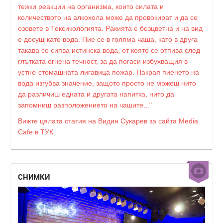
тежки реакции на организма, които силата и
количеството на алкохола може да провокират и да се
озовете в Токсикологията. Ракията е безцветна и на вид
е досущ като вода. Пие се в голяма чаша, като в друга
такава се сипва истинска вода, от която се отпива след
глътката огнена течност, за да погаси избухващия в
устно-стомашната лигавица пожар. Накрая пиенето на
вода изгубва значение, защото просто не можеш нито
да различиш едната и другата напитка, нито да
запомниш разположението на чашите..."
Вижте цялата статия на Видин Сукарев за сайта Media
Cafe в ТУК.
СНИМКИ