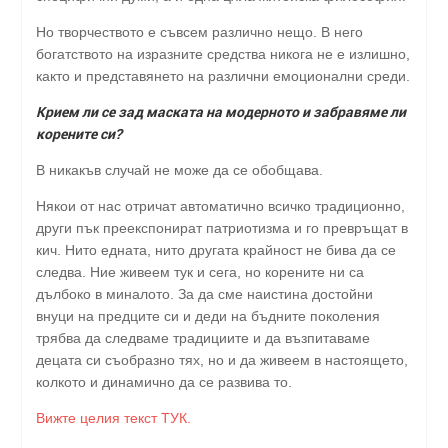
Но творчеството е съвсем различно нещо. В него
богатството на изразните средства никога не е излишно,
както и представянето на различни емоционални среди.
Крием ли се зад маската на модерното и забравяме ли
корените си?
В никакъв случай не може да се обобщава.
Някои от нас отричат автоматично всичко традиционно,
други пък преекспонират патриотизма и го превръщат в
кич. Нито едната, нито другата крайност не бива да се
следва. Ние живеем тук и сега, но корените ни са
дълбоко в миналото. За да сме наистина достойни
внуци на предците си и деди на бъдните поколения
трябва да следваме традициите и да възпитаваме
децата си съобразно тях, но и да живеем в настоящето,
колкото и динамично да се развива то.
Вижте целия текст ТУК.