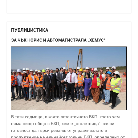
ПУБЛИЦИСТИКА
ЗА ЧЪК НОРИС И АВТОМАГИСТРАЛА „ХЕМУС“
В тази седмица, в която автентичното БКП, което хем
няма нищо общо с БКП, хем е „столетница“, заяви
готовност да търси реванш от управлявалото в
продължение на единайсет години БКП, определено от