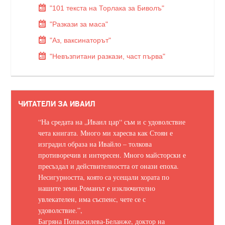
"101 текста на Торлака за Биволъ"
"Разкази за маса"
"Аз, ваксинаторът"
"Невъзпитани разкази, част първа"
ЧИТАТЕЛИ ЗА ИВАИЛ
“На средата на „Иваил цар“ съм и с удоволствие
чета книгата. Много ми харесва как Стоян е
изградил образа на Ивайло – толкова
противоречив и интересен. Много майсторски е
пресъздал и действителността от онази епоха.
Несигурността, която са усещали хората по
нашите земи.
Романът е изключително
увлекателен, има съспенс, чете се с
удоволствие.
”,
Багряна Попвасилева-Беланже, доктор на