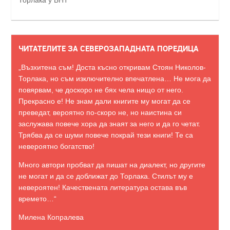
Торлака у БНТ
ЧИТАТЕЛИТЕ ЗА СЕВЕРОЗАПАДНАТА ПОРЕДИЦА
„Възхитена съм! Доста късно откривам Стоян Николов-
Торлака, но съм изключително впечатлена… Не мога да
повярвам, че доскоро не бях чела нищо от него.
Прекрасно е! Не знам дали книгите му могат да се
преведат, вероятно по-скоро не, но наистина си
заслужава повече хора да знаят за него и да го четат.
Трябва да се шуми повече покрай тези книги! Те са
невероятно богатство!
Много автори пробват да пишат на диалект, но другите
не могат и да се доближат до Торлака. Стилът му е
невероятен! Качествената литература остава във
времето…“
Милена Копралева