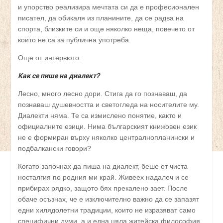
и упорство реализира мечтата си да е професионален
писател, да обикаля из планините, да се радва на
спорта, близките си и още няколко неща, повечето от
които не са за публична употреба.
Още от интервюто:
Как се пише на диалект?
Лесно, много лесно дори. Стига да го познаваш, да
познаваш душевността и светогледа на носителите му.
Диалекти няма. Те са измислено понятие, както и
официалните езици. Нима българският книжовен език
не е формиран върху няколко централнопланински и
подбалкански говори?
Когато започнах да пиша на диалект, беше от чиста
носталгия по родния ми край. Живеех надалеч и се
прибирах рядко, защото бях прекалено зает. После
обаче осъзнах, че е изключително важно да се запазят
едни хилядолетни традиции, които не изразяват само
специфични думи, а и една цяла житейска философия.