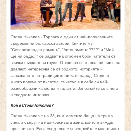
Стоян Николов - Торлака е един от най-популярните
съвременни български автори. Книгите му
"Северозападен романъ", "Автономията????" и "Май
ще ни бъде..." се радват на огромен брой читатели от
всички възрастови групи. Откроява се с това, че пише на
диалект, интересува се от родното, историята и
запазването на традициите ни като народ. Стоян е
много повече от писател, съчетал е в себе си най-
разнообразни качества и таланти. Запознайте се с него
в следното интервю.
Кой е Стоян Николов?
Стоян Николов е на 38, към момента баща на трима
сина и съпруг на най-красивата жена, която е виждал
през живота. Едва след това е човек, който с много инат