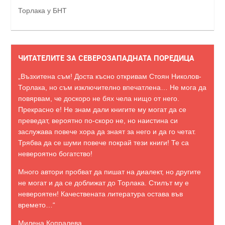
Торлака у БНТ
ЧИТАТЕЛИТЕ ЗА СЕВЕРОЗАПАДНАТА ПОРЕДИЦА
„Възхитена съм! Доста късно откривам Стоян Николов-
Торлака, но съм изключително впечатлена… Не мога да
повярвам, че доскоро не бях чела нищо от него.
Прекрасно е! Не знам дали книгите му могат да се
преведат, вероятно по-скоро не, но наистина си
заслужава повече хора да знаят за него и да го четат.
Трябва да се шуми повече покрай тези книги! Те са
невероятно богатство!
Много автори пробват да пишат на диалект, но другите
не могат и да се доближат до Торлака. Стилът му е
невероятен! Качествената литература остава във
времето…“
Милена Копралева