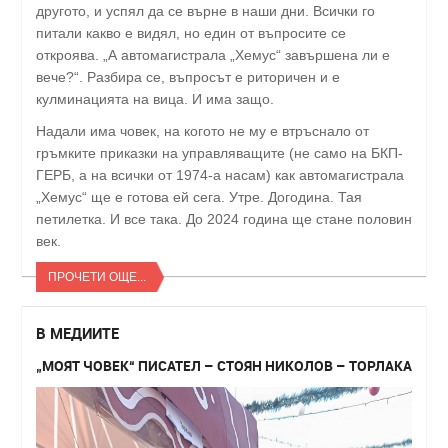
другото, и успял да се върне в наши дни. Всички го
питали какво е видял, но един от въпросите се
откроява. „А автомагистрала „Хемус“ завършена ли е
вече?“. Разбира се, въпросът е риторичен и е
кулминацията на вица. И има защо.
Надали има човек, на когото не му е втръснало от
гръмките приказки на управляващите (не само на БКП-
ГЕРБ, а на всички от 1974-а насам) как автомагистрала
„Хемус“ ще е готова ей сега. Утре. Догодина. Тая
петилетка. И все така. До 2024 година ще стане половин
век.
ПРОЧЕТИ ОЩЕ...
В МЕДИИТЕ
„МОЯТ ЧОВЕК“ ПИСАТЕЛ – СТОЯН НИКОЛОВ – ТОРЛАКА