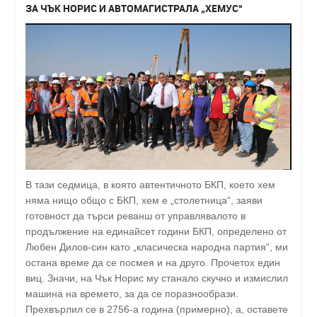
ЗА ЧЪК НОРИС И АВТОМАГИСТРАЛА „ХЕМУС“
В тази седмица, в която автентичното БКП, което хем
няма нищо общо с БКП, хем е „столетница“, заяви
готовност да търси реванш от управлявалото в
продължение на единайсет години БКП, определено от
Любен Дилов-син като „класическа народна партия“, ми
остана време да се посмея и на друго. Прочетох един
виц. Значи, на Чък Норис му станало скучно и измислил
машина на времето, за да се поразнообрази.
Прехвърлил се в 2756-а година (примерно), а, оставете