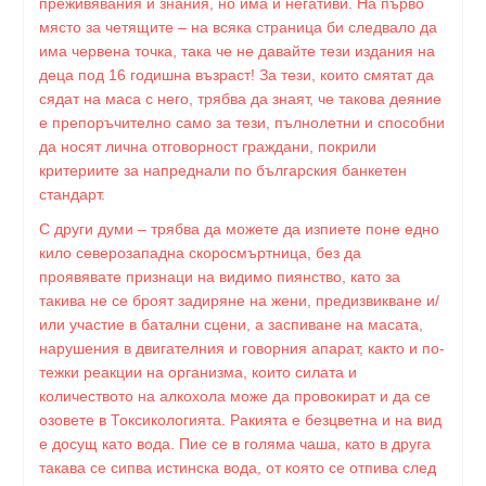
преживявания и знания, но има и негативи. На първо
място за четящите – на всяка страница би следвало да
има червена точка, така че не давайте тези издания на
деца под 16 годишна възраст! За тези, които смятат да
сядат на маса с него, трябва да знаят, че такова деяние
е препоръчително само за тези, пълнолетни и способни
да носят лична отговорност граждани, покрили
критериите за напреднали по българския банкетен
стандарт.
С други думи – трябва да можете да изпиете поне едно
кило северозападна скоросмъртница, без да
проявявате признаци на видимо пиянство, като за
такива не се броят задиряне на жени, предизвикване и/
или участие в батални сцени, а заспиване на масата,
нарушения в двигателния и говорния апарат, както и по-
тежки реакции на организма, които силата и
количеството на алкохола може да провокират и да се
озовете в Токсикологията. Ракията е безцветна и на вид
е досущ като вода. Пие се в голяма чаша, като в друга
такава се сипва истинска вода, от която се отпива след