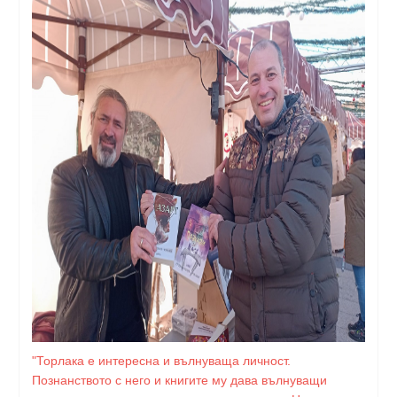
"Торлака е интересна и вълнуваща личност.
Познанството с него и книгите му дава вълнуващи