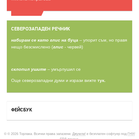
ВИЖТЕ ОЩЕ
СЕВЕРОЗАПАДЕН РЕЧНИК
набирам се като глис на буца
– упорит съм, но правя
нещо безсмислено (
глис
- червей)
склопил ушите
– умърлушил се
Още северозападни думи и изрази вижте
тук.
ФЕЙСБУК
© © 2026 Торлака. Всички права запазени.
Джумла!
е безплатен софтуер под
ГНУ/