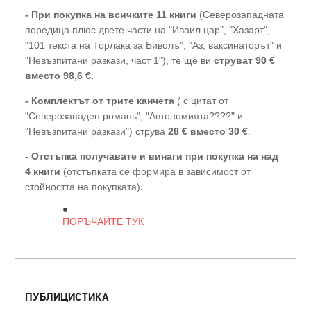
-
При покупка на всичките 11 книги
(Северозападната
поредица плюс двете части на "Иваил цар", "Хазарт",
"101 текста на Торлака за Биволъ", "Аз, ваксинаторът" и
"Невъзпитани разкази, част 1"), те ще ви
струват 90 €
вместо 98,6 €.
- Комплектът от трите канчета
( с цитат от
"Северозападен романь", "Автономията????" и
"Невъзпитани разкази") струва
28
€
вместо 30
€
.
-
Отстъпка получавате и винаги при покупка на над
4 книги
(отстъпката се формира в зависимост от
стойността на покупката)
.
ПОРЪЧАЙТЕ ТУК
ПУБЛИЦИСТИКА