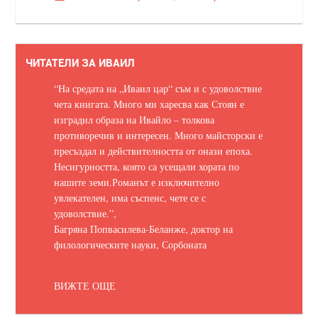
ЧИТАТЕЛИ ЗА ИВАИЛ
“На средата на „Иваил цар“ съм и с удоволствие
чета книгата. Много ми харесва как Стоян е
изградил образа на Ивайло – толкова
противоречив и интересен. Много майсторски е
пресъздал и действителността от онази епоха.
Несигурността, която са усещали хората по
нашите земи.
Романът е изключително
увлекателен, има съспенс, чете се с
удоволствие.
”,
Багряна Попвасилева-Беланже, доктор на
филологическите науки, Сорбоната
ВИЖТЕ ОЩЕ