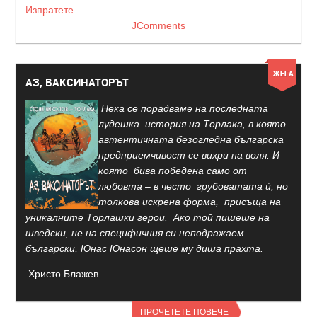
Изпратете
JComments
АЗ, ВАКСИНАТОРЪТ
Нека се порадваме на последната
лудешка история на Торлака, в която
автентичната безогледна българска
предприемчивост се вихри на воля. И
която бива победена само от
любовта – в често грубоватата ѝ, но
толкова искрена форма, присъща на
уникалните Торлашки герои. Ако той пишеше на
шведски, не на специфичния си неподражаем
български, Юнас Юнасон щеше му диша прахта.
Христо Блажев
ПРОЧЕТЕТЕ ПОВЕЧЕ