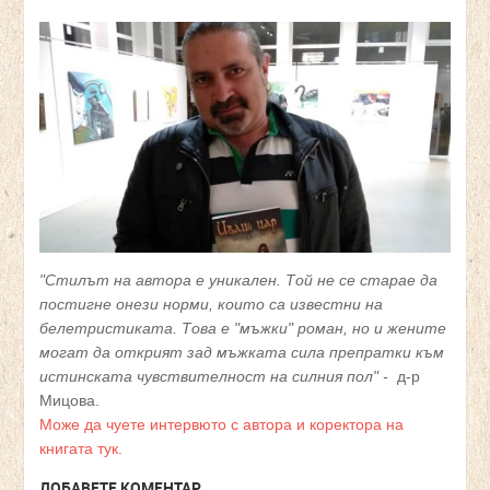
"Стилът на автора е уникален. Той не се старае да
постигне онези норми, които са известни на
белетристиката. Това е "мъжки" роман, но и жените
могат да открият зад мъжката сила препратки към
истинската чувствителност на силния пол" -
д-р
Мицова.
Може да чуете интервюто с автора и коректора на
книгата тук.
ДОБАВЕТЕ КОМЕНТАР