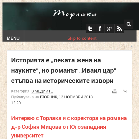
Торлака
MENU
Skip to content
Историята е „леката жена на
науките“, но романът „Иваил цар“
стъпва на историческите извори
Категория:
В МЕДИИТЕ
Публикувана на
ВТОРНИК, 13 НОЕМВРИ 2018
12:20
Интервю с Торлака и с коректора на романа
д-р София Мицова от Югозападния
университет