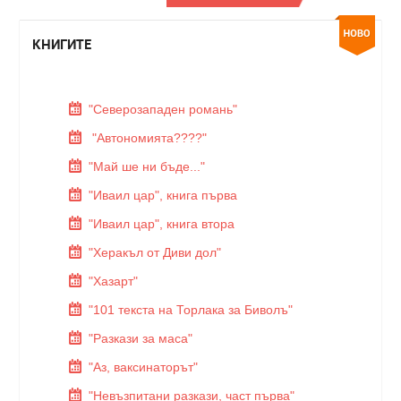
КНИГИТЕ
"Северозападен романь"
"Автономията????"
"Май ше ни бъде..."
"Иваил цар", книга първа
"Иваил цар", книга втора
"Херакъл от Диви дол"
"Хазарт"
"101 текста на Торлака за Биволъ"
"Разкази за маса"
"Аз, ваксинаторът"
"Невъзпитани разкази, част първа"