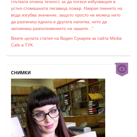
глътката огнена течност, за да погаси избухващия в
устно-стомашната лигавица пожар. Накрая пиенето на
вода изгубва значение, защото просто не можеш нито
да различиш едната и другата напитка, нито да
запомниш разположението на чашите..."
Вижте цялата статия на Видин Сукарев за сайта Media
Cafe в ТУК.
СНИМКИ