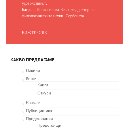
удоволствие.
”,
Багряна Попвасилева-Беланже, доктор на
филологическите науки, Сорбоната
ВИЖТЕ ОЩЕ
КАКВО ПРЕДЛАГАМЕ
Новини
Книги
Книги
Откъси
Разкази
Публицистика
Представяния
Предстоящи