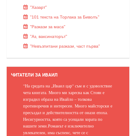
"Хазарт"
"101 текста на Торлака за Биволъ"
"Разкази за маса"
"Аз, ваксинаторът"
"Невъзпитани разкази, част първа"
ЧИТАТЕЛИ ЗА ИВАИЛ
“На средата на „Иваил цар“ съм и с удоволствие
чета книгата. Много ми харесва как Стоян е
изградил образа на Ивайло – толкова
противоречив и интересен. Много майсторски е
пресъздал и действителността от онази епоха.
Несигурността, която са усещали хората по
нашите земи.
Романът е изключително
увлекателен, има съспенс, чете се с