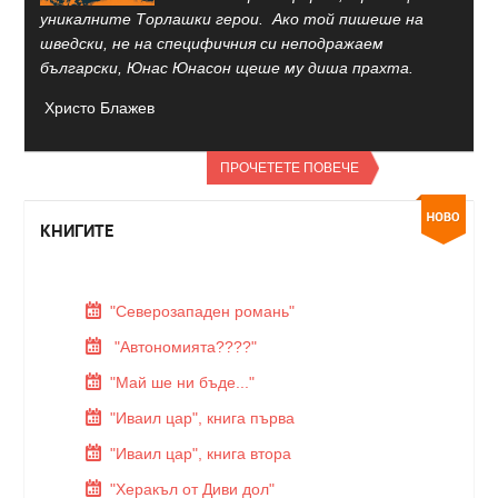
уникалните Торлашки герои. Ако той пишеше на
шведски, не на специфичния си неподражаем
български, Юнас Юнасон щеше му диша прахта.
Христо Блажев
ПРОЧЕТЕТЕ ПОВЕЧЕ
КНИГИТЕ
"Северозападен романь"
"Автономията????"
"Май ше ни бъде..."
"Иваил цар", книга първа
"Иваил цар", книга втора
"Херакъл от Диви дол"