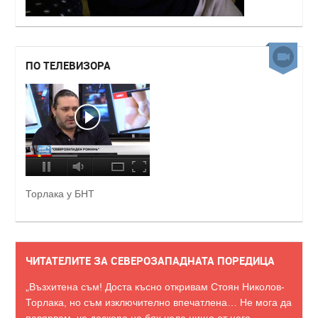
ПО ТЕЛЕВИЗОРА
Торлака у БНТ
ЧИТАТЕЛИТЕ ЗА СЕВЕРОЗАПАДНАТА ПОРЕДИЦА
„Възхитена съм! Доста късно откривам Стоян Николов-
Торлака, но съм изключително впечатлена… Не мога да