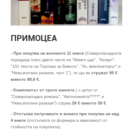
ПРИМОЦЕА
-
При покупка на всичките 11 книги
(Северозападната
поредица плюс двете части на "Иваил цар", "Хазарт",
"101 текста на Торлака за Биволъ", "Аз, ваксинаторът" и
"Невъзпитани разкази, част 1"), те ще ви
струват 90 €
вместо 98,6 €.
- Комплектът от трите канчета
( с цитат от
"Северозападен романь", "Автономията????" и
"Невъзпитани разкази") струва
28
€
вместо 30
€
.
-
Отстъпка получавате и винаги при покупка на над
4 книги
(отстъпката се формира в зависимост от
стойността на покупката)
.